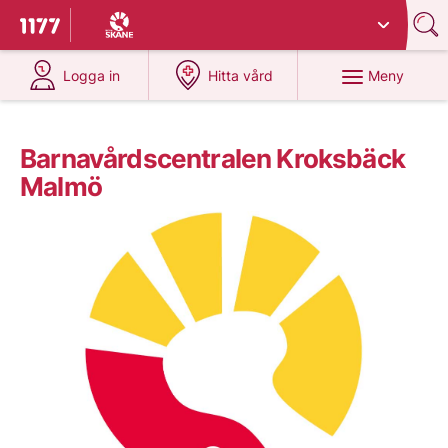
Du har valt region
Skåne
.
Till startsidan för 1177
på 1177.se
på 1177.se
Meny
Logga in
Hitta vård
Barnavårdscentralen Kroksbäck
Malmö