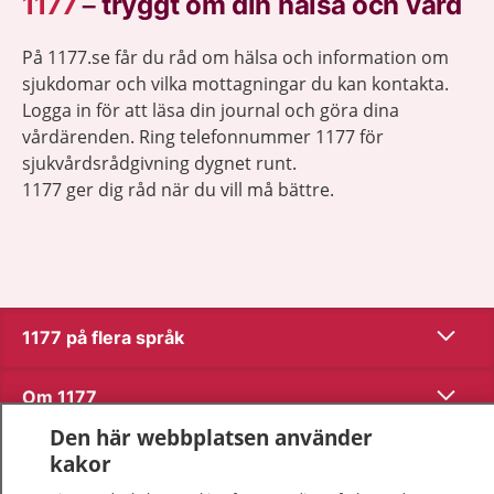
1177
–
tryggt om din hälsa och vård
På 1177.se får du råd om hälsa och information om
sjukdomar och vilka mottagningar du kan kontakta.
Logga in för att läsa din journal och göra dina
vårdärenden. Ring telefonnummer 1177 för
sjukvårdsrådgivning dygnet runt.
1177 ger dig råd när du vill må bättre.
Visa inn
1177 på flera språk
Visa inn
Om 1177
Den här webbplatsen använder
Visa inn
Kontakt
kakor