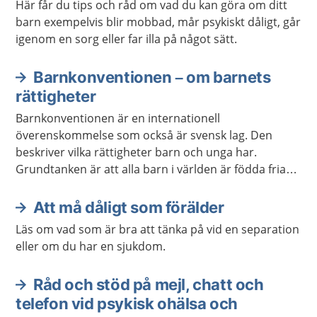
Här får du tips och råd om vad du kan göra om ditt
barn exempelvis blir mobbad, mår psykiskt dåligt, går
igenom en sorg eller far illa på något sätt.
Barnkonventionen – om barnets
rättigheter
Barnkonventionen är en internationell
överenskommelse som också är svensk lag. Den
beskriver vilka rättigheter barn och unga har.
Grundtanken är att alla barn i världen är födda fria
och att alla barn har lika värde. Konventionen gäller
barn och unga fram till den dag man fyller 18 år.
Att må dåligt som förälder
Läs om vad som är bra att tänka på vid en separation
eller om du har en sjukdom.
Råd och stöd på mejl, chatt och
telefon vid psykisk ohälsa och