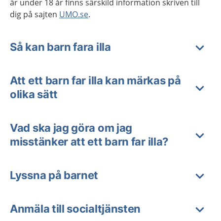
är under 18 år finns särskild information skriven till
dig på sajten
UMO.se
.
Så kan barn fara illa
Att ett barn far illa kan märkas på
olika sätt
Vad ska jag göra om jag
misstänker att ett barn far illa?
Lyssna på barnet
Anmäla till socialtjänsten