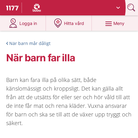
Du har valt region
Skåne
.
Till startsidan för 1177
på 1177.se
på 1177.se
Meny
Logga in
Hitta vård
När barn mår dåligt
När barn far illa
Barn kan fara illa på olika sätt, både
känslomässigt och kroppsligt. Det kan gälla allt
från att de utsätts för eller ser och hör våld till att
de inte får mat och rena kläder. Vuxna ansvarar
för barn och ska se till att de växer upp tryggt och
säkert.