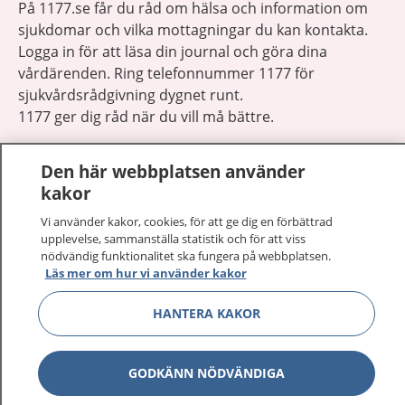
På 1177.se får du råd om hälsa och information om
sjukdomar och vilka mottagningar du kan kontakta.
Logga in för att läsa din journal och göra dina
vårdärenden. Ring telefonnummer 1177 för
sjukvårdsrådgivning dygnet runt.
1177 ger dig råd när du vill må bättre.
Den här webbplatsen använder
kakor
Vi använder kakor, cookies, för att ge dig en förbättrad
Visa inn
1177 på flera språk
upplevelse, sammanställa statistik och för att viss
nödvändig funktionalitet ska fungera på webbplatsen.
Läs mer om hur vi använder kakor
Visa inn
Om 1177
HANTERA KAKOR
Visa inn
Kontakt
GODKÄNN NÖDVÄNDIGA
Behandling av personuppgifter