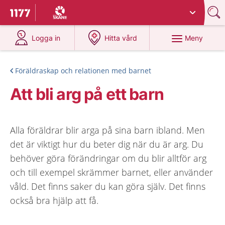
Du har valt region
Skåne
.
Till startsidan för 1177
på 1177.se
på 1177.se
Meny
Logga in
Hitta vård
Föräldraskap och relationen med barnet
Att bli arg på ett barn
Alla föräldrar blir arga på sina barn ibland. Men
det är viktigt hur du beter dig när du är arg. Du
behöver göra förändringar om du blir alltför arg
och till exempel skrämmer barnet, eller använder
våld. Det finns saker du kan göra själv. Det finns
också bra hjälp att få.