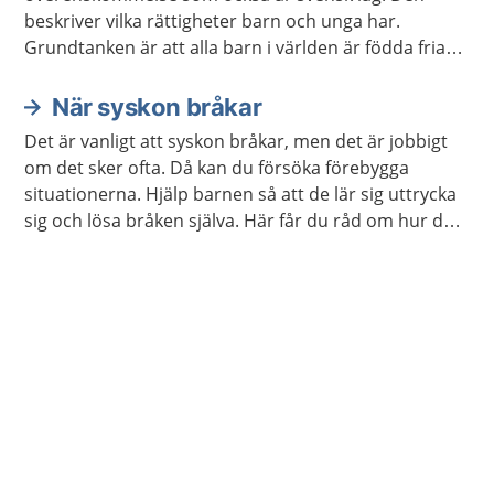
beskriver vilka rättigheter barn och unga har.
Grundtanken är att alla barn i världen är födda fria
och att alla barn har lika värde. Konventionen gäller
barn och unga fram till den dag man fyller 18 år.
När syskon bråkar
Det är vanligt att syskon bråkar, men det är jobbigt
om det sker ofta. Då kan du försöka förebygga
situationerna. Hjälp barnen så att de lär sig uttrycka
sig och lösa bråken själva. Här får du råd om hur du
kan göra.