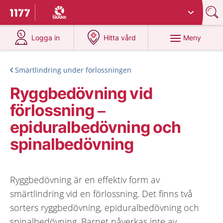
Du har valt region
Skåne
.
Till startsidan för 1177
på 1177.se
på 1177.se
Meny
Logga in
Hitta vård
Smärtlindring under förlossningen
Ryggbedövning vid
förlossning –
epiduralbedövning och
spinalbedövning
Ryggbedövning är en effektiv form av
smärtlindring vid en förlossning. Det finns två
sorters ryggbedövning, epiduralbedövning och
spinalbedövning. Barnet påverkas inte av