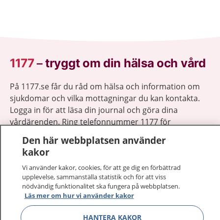
1177
–
tryggt om din hälsa och vård
På 1177.se får du råd om hälsa och information om
sjukdomar och vilka mottagningar du kan kontakta.
Logga in för att läsa din journal och göra dina
vårdärenden. Ring telefonnummer 1177 för
sjukvårdsrådgivning dygnet runt.
Den här webbplatsen använder
1177 ger dig råd när du vill må bättre.
kakor
Vi använder kakor, cookies, för att ge dig en förbättrad
upplevelse, sammanställa statistik och för att viss
nödvändig funktionalitet ska fungera på webbplatsen.
Läs mer om hur vi använder kakor
Visa inn
1177 på flera språk
HANTERA KAKOR