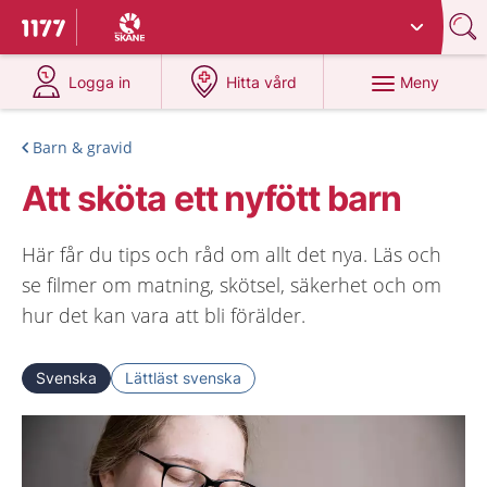
Du har valt region
Skåne
.
Till startsidan för 1177
på 1177.se
på 1177.se
Meny
Logga in
Hitta vård
Barn & gravid
Att sköta ett nyfött barn
Här får du tips och råd om allt det nya. Läs och
se filmer om matning, skötsel, säkerhet och om
hur det kan vara att bli förälder.
Svenska
Lättläst svenska