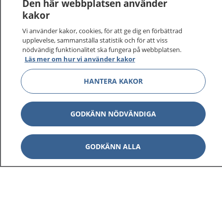
Logga in för att läsa din journal och göra dina
Den här webbplatsen använder
vårdärenden. Ring telefonnummer 1177 för
kakor
sjukvårdsrådgivning dygnet runt.
Vi använder kakor, cookies, för att ge dig en förbättrad
1177 ger dig råd när du vill må bättre.
upplevelse, sammanställa statistik och för att viss
nödvändig funktionalitet ska fungera på webbplatsen.
Läs mer om hur vi använder kakor
HANTERA KAKOR
Visa inn
1177 på flera språk
GODKÄNN NÖDVÄNDIGA
Visa inn
Om 1177
GODKÄNN ALLA
Visa inn
Kontakt
Behandling av personuppgifter
Hantering av kakor