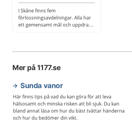
I Skåne finns fem
förlossningsavdelningar. Alla har
ett gemensamt mål och uppdrag:
Att ta hand om dig genom
förlossningen och att garantera
din och ditt barns säkerhet
genom processen.
Mer på 1177.se
Sunda vanor
Här finns tips på vad du kan göra för att leva
hälsosamt och minska risken att bli sjuk. Du kan
bland annat läsa om hur du bäst tvättar händerna
och hur du bedömer din vikt.