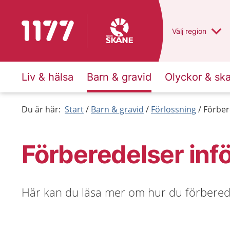
Till startsidan för 1177
Du har valt regio
Välj
en annan
region
Liv & hälsa
Barn & gravid
Olyckor & sk
Du är här:
Start
Barn & gravid
Förlossning
Förber
Förberedelser inf
Här kan du läsa mer om hur du förberede