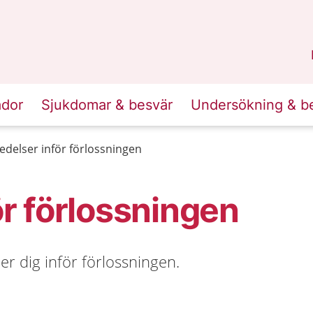
n
Skåne
.
ador
Sjukdomar & besvär
Undersökning & b
edelser inför förlossningen
ör förlossningen
r dig inför förlossningen.