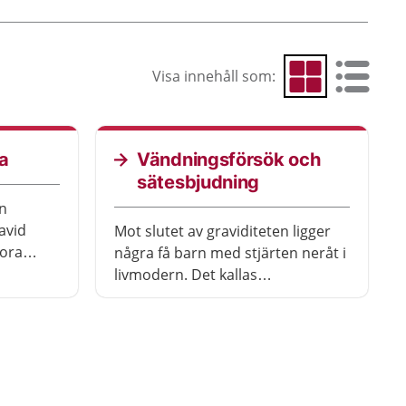
Visa innehåll som:
Visa som rutnät
Visa som 
a
Vändningsförsök och
sätesbjudning
n
avid
Mot slutet av graviditeten ligger
lora
några få barn med stjärten neråt i
ler för
livmodern. Det kallas
ka
sätesbjudning eller att barnet
 för
ligger i säte. En läkare kan försöka
erkar
att vända på barnet. Läkaren
tare att
trycker med händerna utanpå
underar
magen. Ungefär hälften av
dd för.
vändningsförsöken lyckas.