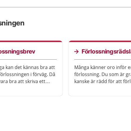
ssningen
ossningsbrev
Förlossningsrädsl
a kan det kännas bra att
Många känner oro inför e
förlossningen i förväg. Då
förlossning. Du som är gr
ara bra att skriva ett
kanske är rädd för att för
ngsbrev. I ett
kontrollen, för smärtan el
ingsbrev skriver du ner
att barnet eller du själv s
äntningar till
skadas. En del är så rädda
sonalen.
förlossningen att det påv
hela tillvaron. Det blir lät
hantera rädslan om du f
ut mer exakt vad du är rä