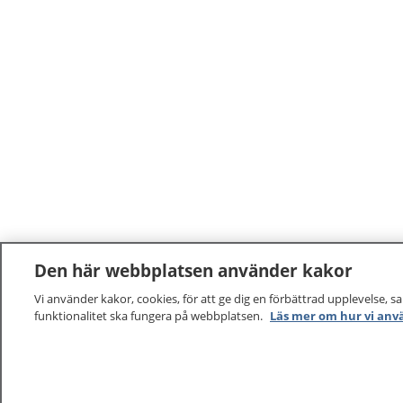
Den här webbplatsen använder kakor
Vi använder kakor, cookies, för att ge dig en förbättrad upplevelse, s
funktionalitet ska fungera på webbplatsen.
Läs mer om hur vi anv
1177
–
tryggt om din hälsa och vård
På 1177.se får du råd om hälsa och information om 