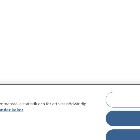
avslappningsövningar.
ammanställa statistik och för att viss nödvändig
änder kakor
sjukdomar och
Other languages