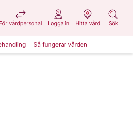
på 1177.se
på 1177.se
på 1177.se
på 1177.se
För vårdpersonal
Logga in
Hitta vård
Sök
ehandling
Så fungerar vården