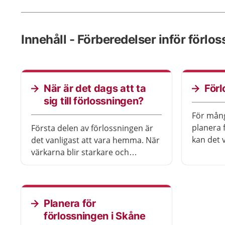
Innehåll - Förberedelser inför förlo
När är det dags att ta
Förl
sig till förlossningen?
För mång
planera 
Första delen av förlossningen är
kan det v
det vanligast att vara hemma. När
förlossni
värkarna blir starkare och
förlossn
kommer oftare kan det vara dags
dina förv
att ta sig till sjukhuset. Men hur
vårdper
vet man när det är dags? Här får
du råd om hur du ska göra.
Planera för
förlossningen i Skåne