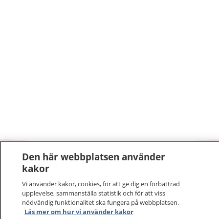
Den här webbplatsen använder
1177
–
tryggt om din hälsa och vård
kakor
Vi använder kakor, cookies, för att ge dig en förbättrad
På 1177.se får du råd om hälsa och information om
upplevelse, sammanställa statistik och för att viss
sjukdomar och vilka mottagningar du kan kontakta.
nödvändig funktionalitet ska fungera på webbplatsen.
Logga in för att läsa din journal och göra dina
Läs mer om hur vi använder kakor