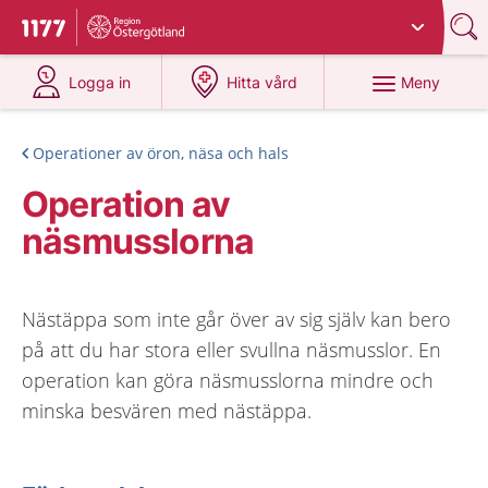
Du har valt region
Östergötland
.
Till startsidan för 1177
på 1177.se
på 1177.se
Meny
Logga in
Hitta vård
Operationer av öron, näsa och hals
Operation av
näsmusslorna
Nästäppa som inte går över av sig själv kan bero
på att du har stora eller svullna näsmusslor. En
operation kan göra näsmusslorna mindre och
minska besvären med nästäppa.