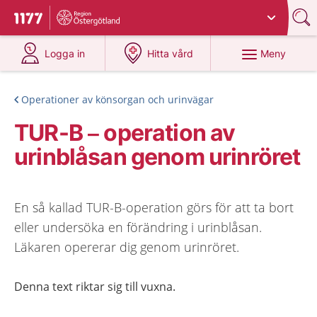
Du har valt region
Östergötland
.
Till startsidan för 1177
på 1177.se
på 1177.se
Meny
Logga in
Hitta vård
Operationer av könsorgan och urinvägar
TUR-B – operation av
urinblåsan genom urinröret
En så kallad TUR-B-operation görs för att ta bort
eller undersöka en förändring i urinblåsan.
Läkaren opererar dig genom urinröret.
Denna text riktar sig till vuxna.