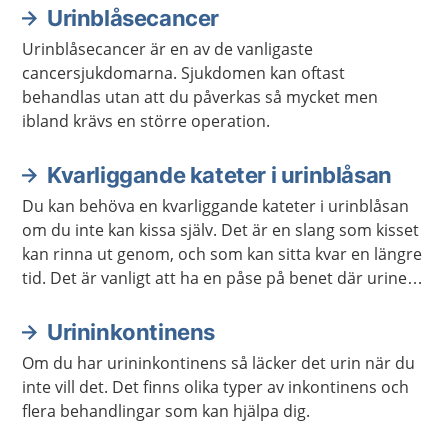
Urinblåsecancer
Urinblåsecancer är en av de vanligaste
cancersjukdomarna. Sjukdomen kan oftast
behandlas utan att du påverkas så mycket men
ibland krävs en större operation.
Kvarliggande kateter i urinblåsan
Du kan behöva en kvarliggande kateter i urinblåsan
om du inte kan kissa själv. Det är en slang som kisset
kan rinna ut genom, och som kan sitta kvar en längre
tid. Det är vanligt att ha en påse på benet där urinen
samlas. En del kan i stället ha en kateter som kan
öppnas och tömma urinen i toaletten.
Urininkontinens
Om du har urininkontinens så läcker det urin när du
inte vill det. Det finns olika typer av inkontinens och
flera behandlingar som kan hjälpa dig.