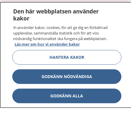
1177
–
tryggt om din hälsa och vård
Den här webbplatsen använder
kakor
På 1177.se får du råd om hälsa och information om
sjukdomar och vilka mottagningar du kan kontakta.
Vi använder kakor, cookies, för att ge dig en förbättrad
upplevelse, sammanställa statistik och för att viss
Logga in för att läsa din journal och göra dina
nödvändig funktionalitet ska fungera på webbplatsen.
vårdärenden. Ring telefonnummer 1177 för
Läs mer om hur vi använder kakor
sjukvårdsrådgivning dygnet runt.
1177 ger dig råd när du vill må bättre.
HANTERA KAKOR
GODKÄNN NÖDVÄNDIGA
Visa inn
1177 på flera språk
GODKÄNN ALLA
Visa inn
Om 1177
Visa inn
Kontakt