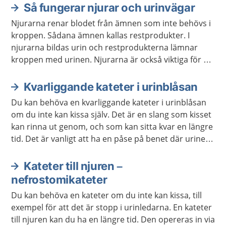
Så fungerar njurar och urinvägar
Aktuella artiklar
Njurarna renar blodet från ämnen som inte behövs i
kroppen. Sådana ämnen kallas restprodukter. I
njurarna bildas urin och restprodukterna lämnar
kroppen med urinen. Njurarna är också viktiga för att
reglera vattenbalansen, saltbalansen och blodtrycket
i kroppen.
Kvarliggande kateter i urinblåsan
Du kan behöva en kvarliggande kateter i urinblåsan
om du inte kan kissa själv. Det är en slang som kisset
kan rinna ut genom, och som kan sitta kvar en längre
tid. Det är vanligt att ha en påse på benet där urinen
samlas. En del kan i stället ha en kateter som kan
öppnas och tömma urinen i toaletten.
Kateter till njuren –
nefrostomikateter
Du kan behöva en kateter om du inte kan kissa, till
exempel för att det är stopp i urinledarna. En kateter
till njuren kan du ha en längre tid. Den opereras in via