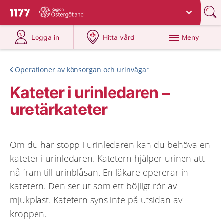
Du har valt region
Östergötland
.
Till startsidan för 1177
på 1177.se
på 1177.se
Meny
Logga in
Hitta vård
Operationer av könsorgan och urinvägar
Kateter i urinledaren –
uretärkateter
Om du har stopp i urinledaren kan du behöva en
kateter i urinledaren. Katetern hjälper urinen att
nå fram till urinblåsan. En läkare opererar in
katetern. Den ser ut som ett böjligt rör av
mjukplast. Katetern syns inte på utsidan av
kroppen.