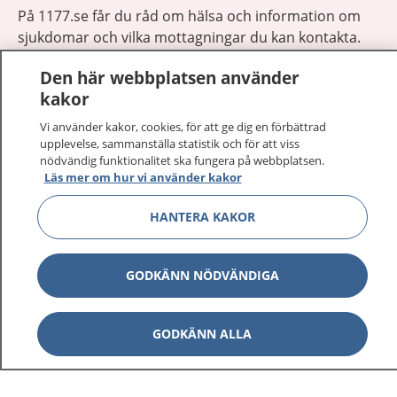
På 1177.se får du råd om hälsa och information om
sjukdomar och vilka mottagningar du kan kontakta.
Logga in för att läsa din journal och göra dina
Den här webbplatsen använder
vårdärenden. Ring telefonnummer 1177 för
kakor
sjukvårdsrådgivning dygnet runt.
1177 ger dig råd när du vill må bättre.
Vi använder kakor, cookies, för att ge dig en förbättrad
upplevelse, sammanställa statistik och för att viss
nödvändig funktionalitet ska fungera på webbplatsen.
Läs mer om hur vi använder kakor
HANTERA KAKOR
Visa inn
1177 på flera språk
GODKÄNN NÖDVÄNDIGA
Visa inn
Om 1177
Visa inn
GODKÄNN ALLA
Kontakt