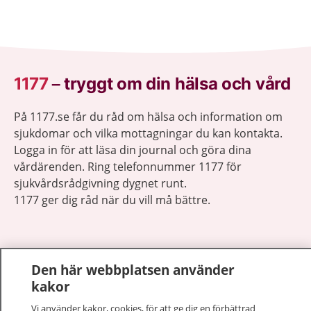
1177
–
tryggt om din hälsa och vård
På 1177.se får du råd om hälsa och information om
sjukdomar och vilka mottagningar du kan kontakta.
Logga in för att läsa din journal och göra dina
vårdärenden. Ring telefonnummer 1177 för
sjukvårdsrådgivning dygnet runt.
1177 ger dig råd när du vill må bättre.
Den här webbplatsen använder
kakor
Visa inn
1177 på flera språk
Vi använder kakor, cookies, för att ge dig en förbättrad