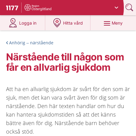
Du har valt region
Östergötland
.
Till startsidan för 1177
på 1177.se
på 1177.se
Meny
Logga in
Hitta vård
Anhörig – närstående
Närstående till någon som
får en allvarlig sjukdom
Att ha en allvarlig sjukdom är svårt för den som är
sjuk, men det kan vara svårt även för dig som är
närstående. Den här texten handlar om hur du
kan hantera sjukdomstiden så att det känns
bättre även för dig. Närstående barn behöver
också stöd.