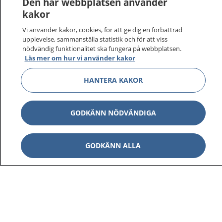
Den här webbplatsen använder
kakor
Vi använder kakor, cookies, för att ge dig en förbättrad
upplevelse, sammanställa statistik och för att viss
nödvändig funktionalitet ska fungera på webbplatsen.
Visa inn
1177 på flera språk
Läs mer om hur vi använder kakor
Visa inn
HANTERA KAKOR
Om 1177
Visa inn
Kontakt
GODKÄNN NÖDVÄNDIGA
GODKÄNN ALLA
Behandling av personuppgifter
Hantering av kakor
Inställningar för kakor