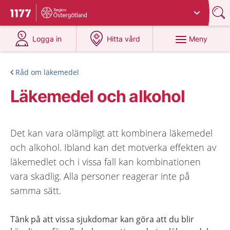
Du har valt region
Östergötland
.
Till startsidan för 1177
på 1177.se
på 1177.se
Meny
Logga in
Hitta vård
Råd om läkemedel
Läkemedel och alkohol
Det kan vara olämpligt att kombinera läkemedel
och alkohol. Ibland kan det motverka effekten av
läkemedlet och i vissa fall kan kombinationen
vara skadlig. Alla personer reagerar inte på
samma sätt.
Tänk på att vissa sjukdomar kan göra att du blir