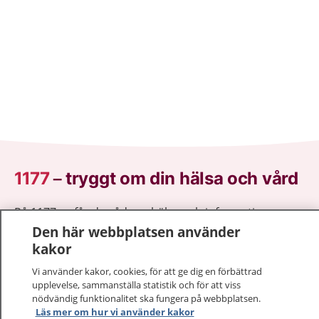
1177
–
tryggt om din hälsa och vård
På 1177.se får du råd om hälsa och information om
sjukdomar och vilka mottagningar du kan kontakta.
Den här webbplatsen använder
Logga in för att läsa din journal och göra dina
kakor
vårdärenden. Ring telefonnummer 1177 för
Vi använder kakor, cookies, för att ge dig en förbättrad
sjukvårdsrådgivning dygnet runt.
upplevelse, sammanställa statistik och för att viss
1177 ger dig råd när du vill må bättre.
nödvändig funktionalitet ska fungera på webbplatsen.
Läs mer om hur vi använder kakor