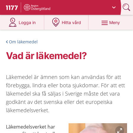
Du har valt region
Östergötland
.
Till startsidan för 1177
på 1177.se
på 1177.se
Meny
Logga in
Hitta vård
Om läkemedel
Vad är läkemedel?
Läkemedel är ämnen som kan användas för att
förebygga, lindra eller bota sjukdomar. För att ett
läkemedel ska få säljas i Sverige måste det vara
godkänt av det svenska eller det europeiska
läkemedelsverket.
Läkemedelsverket har