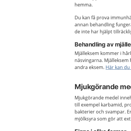
hemma.
Du kan få prova immunh
annan behandling funge
de inte har hjälpt tillräck
Behandling av mjäl
Mjälleksem kommer i hårbo
näsvingarna. Mjälleksem 
andra eksem.
Här kan du
Mjukgörande me
Mjukgörande medel innehå
till exempel karbamid, pr
bakterier och svampar. En
mjölksyra som gör att ext