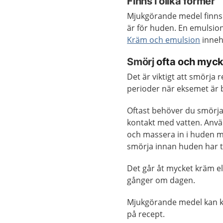
Finns i olika former
Mjukgörande medel finns 
är för huden. En emulsio
Kräm och emulsion
innehå
Smörj
ofta och myck
Det är viktigt att smörja
perioder när eksemet är b
Oftast behöver du smörja f
kontakt med vatten.
Anvä
och massera in i huden m
smörja innan huden har t
Det går åt mycket kräm el
gånger om dagen.
Mjukgörande medel kan kö
på recept.