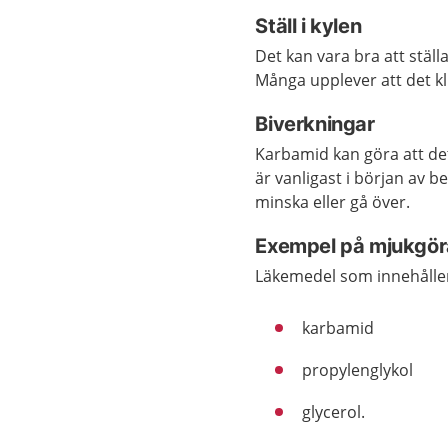
Ställ i kylen
Det kan vara bra att stäl
Många upplever att det kl
Biverkningar
Karbamid kan göra att det
är vanligast i början av 
minska eller gå över.
Exempel på mjukgö
Läkemedel som innehåller
karbamid
propylenglykol
glycerol.