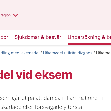
har valt region
en annan
region
Östergötland
.
ador
Sjukdomar & besvär
Undersökning & b
dling med läkemedel
Läkemedel utifrån diagnos
Läkemed
el vid eksem
sem går ut på att dämpa inflammationen i
skadade eller försvagade yttersta