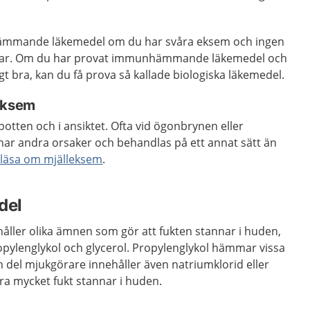
ämmande läkemedel om du har svåra eksem och ingen
rar. Om du har provat immunhämmande läkemedel och
ligt bra, kan du få prova så kallade biologiska läkemedel.
leksem
tten och i ansiktet. Ofta vid ögonbrynen eller
har andra orsaker och behandlas på ett annat sätt än
 läsa om mjälleksem
.
del
ller olika ämnen som gör att fukten stannar i huden,
opylenglykol och glycerol. Propylenglykol hämmar vissa
 del mjukgörare innehåller även natriumklorid eller
ra mycket fukt stannar i huden.