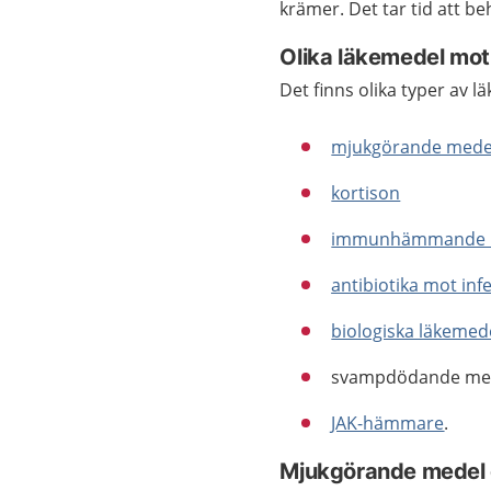
krämer. Det tar tid att b
Olika läkemedel mo
Det finns olika typer av 
mjukgörande mede
kortison
immunhämmande l
antibiotika mot in
biologiska läkemed
svampdödande mede
JAK-hämmare
.
Mjukgörande medel o