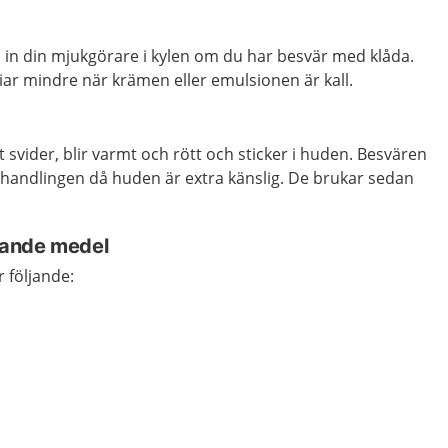
la in din mjukgörare i kylen om du har besvär med klåda.
iar mindre när krämen eller emulsionen är kall.
 svider, blir varmt och rött och sticker i huden. Besvären
behandlingen då huden är extra känslig. De brukar sedan
rande medel
 följande: