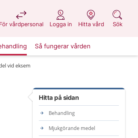
på 1177.se
på 1177.se
på 1177.se
på 1177.se
För vårdpersonal
Logga in
Hitta vård
Sök
ehandling
Så fungerar vården
el vid eksem
Hitta på sidan
Behandling
Mjukgörande medel