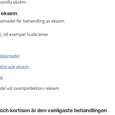
ehandla eksem.
t eksem
läkemedel för behandling av eksem:
l,
till exempel hudkrämer
äkemedel
fekterade eksem
el
l vid svampinfektion i eksem
ch kortison är den vanligaste behandlingen