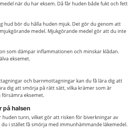
edel när du har eksem. Då får huden både fukt och fett
ig hud bör du hålla huden mjuk. Det gör du genom att
mjukgörande medel. Mjukgörande medel gör att du inte
rtison som dämpar inflammationen och minskar klådan.
jälva eksemet.
tagningar och barnmottagningar kan du få lära dig att
ära dig att smörja på rätt sätt, vilka krämer som är
n försämra eksemet.
r på halsen
r huden tunn, vilket gör att risken för biverkningar av
an du i stället få smörja med immunhämmande läkemedel.