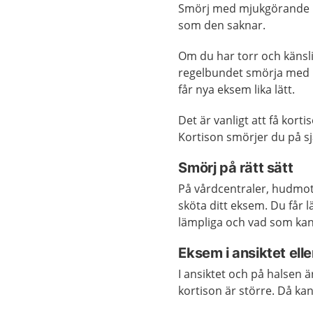
Smörj med mjukgörande m
som den saknar.
Om du har torr och känsl
regelbundet smörja med 
får nya eksem lika lätt.
Det är vanligt att få ko
Kortison smörjer du på s
Smörj på rätt sätt
På vårdcentraler, hudmot
sköta ditt eksem. Du får l
lämpliga och vad som ka
Eksem i ansiktet elle
I ansiktet och på halsen ä
kortison är större. Då k