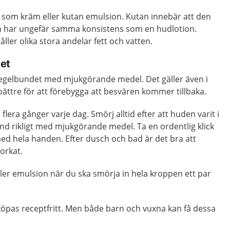
som kräm eller kutan emulsion. Kutan innebär att den
n har ungefär samma konsistens som en hudlotion.
ller olika stora andelar fett och vatten.
et
 regelbundet med mjukgörande medel. Det gäller även i
ättre för att förebygga att besvären kommer tillbaka.
lera gånger varje dag. Smörj alltid efter att huden varit i
nd rikligt med mjukgörande medel. Ta en ordentlig klick
ed hela handen. Efter dusch och bad är det bra att
orkat.
ler emulsion när du ska smörja in hela kroppen ett par
pas receptfritt. Men både barn och vuxna kan få dessa