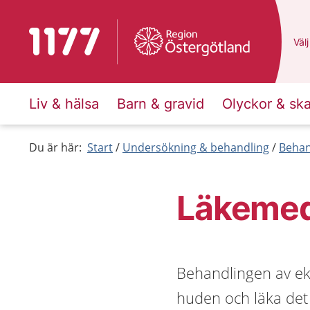
Till startsidan för 1177
Du 
Välj
Liv & hälsa
Barn & gravid
Olyckor & sk
Du är här:
Start
Undersökning & behandling
Behan
Läkemed
Behandlingen av ek
huden och läka det 