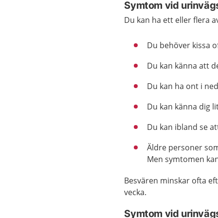
Symtom vid urinvägs
Du kan ha ett eller flera 
Du behöver kissa of
Du kan känna att de
Du kan ha ont i ne
Du kan känna dig li
Du kan ibland se att
Äldre personer so
Men symtomen kan 
Besvären minskar ofta efte
vecka.
Symtom vid urinvägs