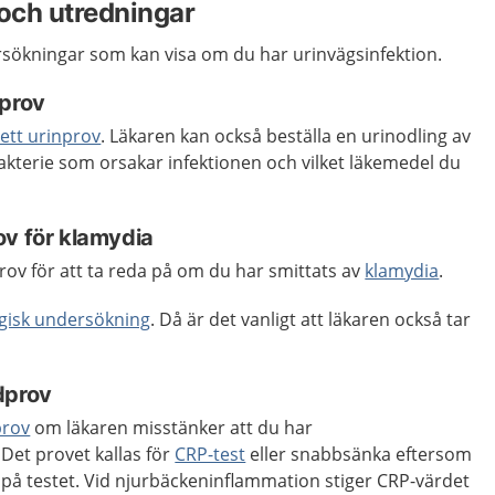
och utredningar
ersökningar som kan visa om du har urinvägsinfektion.
nprov
ett urinprov
. Läkaren kan också beställa en urinodling av
bakterie som orsakar infektionen och vilket läkemedel du
ov för klamydia
rov för att ta reda på om du har smittats av
klamydia
.
gisk undersökning
. Då är det vanligt att läkaren också tar
dprov
prov
om läkaren misstänker att du har
Det provet kallas för
CRP-test
eller snabbsänka eftersom
r på testet. Vid njurbäckeninflammation stiger CRP-värdet