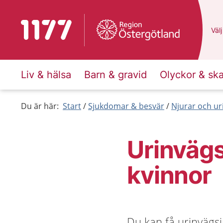
Till startsidan för 1177
Du 
Välj
Liv & hälsa
Barn & gravid
Olyckor & sk
Du är här:
Start
Sjukdomar & besvär
Njurar och ur
Urinvägs
kvinnor
Du kan få urinvägs