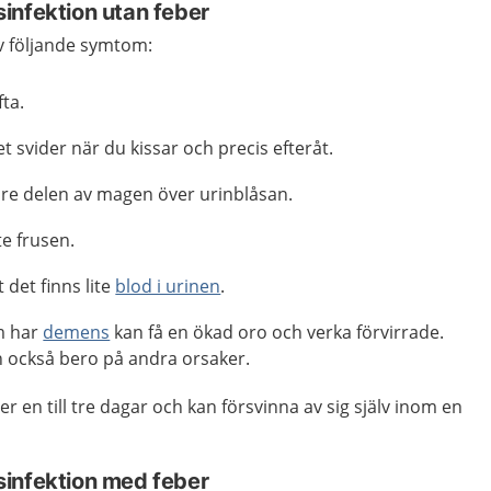
infektion utan feber
av följande symtom:
ta.
t svider när du kissar och precis efteråt.
dre delen av magen över urinblåsan.
te frusen.
 det finns lite
blod i urinen
.
m har
demens
kan få en ökad oro och verka förvirrade.
också bero på andra orsaker.
r en till tre dagar och kan försvinna av sig själv inom en
infektion med feber