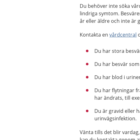
Du behöver inte söka vår
lindriga symtom. Besväre
år eller äldre och inte är 
Kontakta en
vårdcentral
o
Du har stora besvär
Du har besvär som h
Du har blod i urine
Du har flytningar fr
har ändrats, till e
Du är gravid eller 
urinvägsinfektion.
Vänta tills det blir vard
kan du kontakta genom a