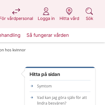
på 1177.se
på 1177.se
på 1177.se
på 1177.se
För vårdpersonal
Logga in
Hitta vård
Sök
ehandling
Så fungerar vården
ion hos kvinnor
Hitta på sidan
Symtom
Vad kan jag göra själv för att
lindra besvären?