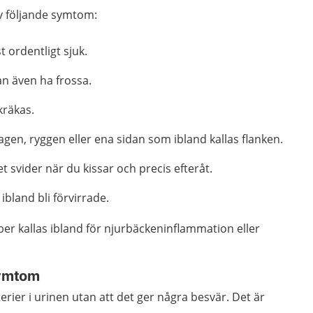
av följande symtom:
t ordentligt sjuk.
an även ha frossa.
kräkas.
agen, ryggen eller ena sidan som ibland kallas flanken.
t svider när du kissar och precis efteråt.
ibland bli förvirrade.
er kallas ibland för njurbäckeninflammation eller
symtom
erier i urinen utan att det ger några besvär. Det är