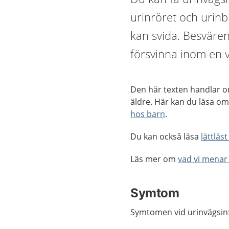
urinröret och urinb
kan svida. Besväre
försvinna inom en 
Den här texten handlar om
äldre. Här kan du läsa o
hos barn
.
Du kan också läsa
lättläs
Läs mer om
vad vi menar 
Symtom
Symtomen vid urinvägsinf