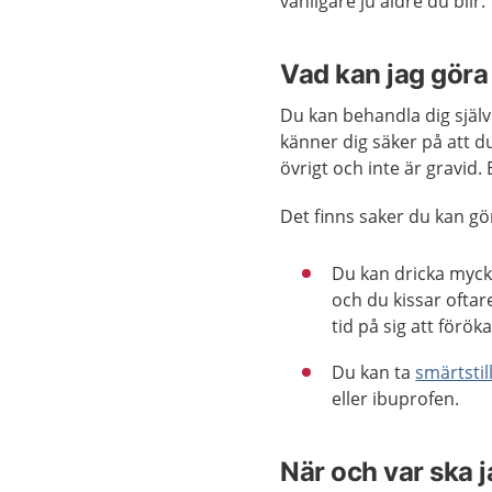
vanligare ju äldre du blir.
Vad kan jag göra 
Du kan behandla dig själv
känner dig säker på att du
övrigt och inte är gravid.
Det finns saker du kan göra
Du kan dricka mycke
och du kissar oftar
tid på sig att förök
Du kan ta
smärtsti
eller ibuprofen.
När och var ska 