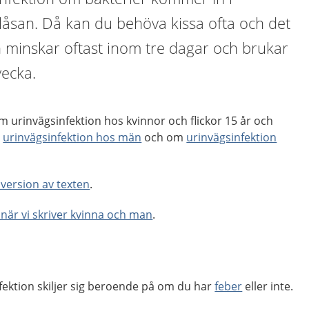
låsan. Då kan du behöva kissa ofta och det
n minskar oftast inom tre dagar och brukar
vecka.
 urinvägsinfektion hos kvinnor och flickor 15 år och
m
urinvägsinfektion hos män
och om
urinvägsinfektion
t version av texten
.
när vi skriver kvinna och man
.
ektion skiljer sig beroende på om du har
feber
eller inte.