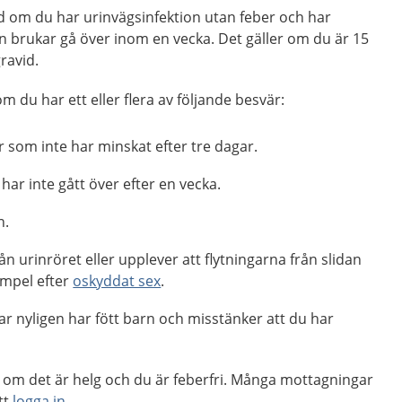
d om du har urinvägsinfektion utan feber och har
n brukar gå över inom en vecka. Det gäller om du är 15
gravid.
m du har ett eller flera av följande besvär:
 som inte har minskat efter tre dagar.
ar inte gått över efter en vecka.
n.
ån urinröret eller upplever att flytningarna från slidan
xempel efter
oskyddat sex
.
har nyligen har fött barn och misstänker att du har
ag, om det är helg och du är feberfri. Många mottagningar
tt
logga in
.