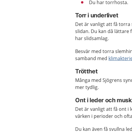
Du har torrhosta.
Torr i underlivet
Det är vanligt att få tor
slidan. Du kan då lättare 
har slidsamlag.
Besvär med torra slemhin
samband med
klimakteri
Trötthet
Många med Sjögrens syndr
mer tydlig.
Ont i leder och musk
Det är vanligt att få ont 
värken i perioder och of
Du kan även få svullna l