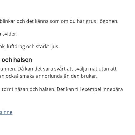
 blinkar och det känns som om du har grus i ögonen.
 svider.
ök, luftdrag och starkt ljus.
 och halsen
munnen. Då kan det vara svårt att svälja mat utan att
kan också smaka annorlunda än den brukar.
li torr i näsan och halsen. Det kan till exempel innebära
tsinne
.