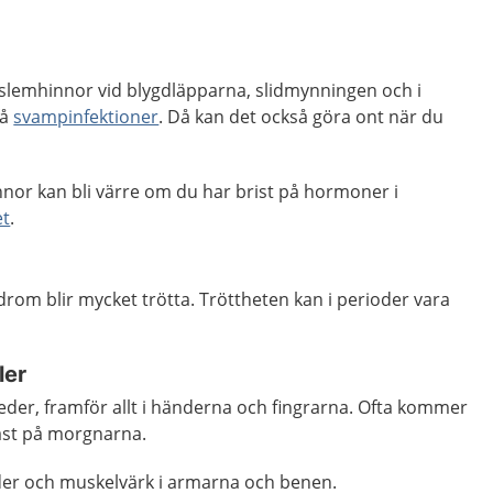
ra slemhinnor vid blygdläpparna, slidmynningen och i
få
svampinfektioner
. Då kan det också göra ont när du
nor kan bli värre om du har brist på hormoner i
et
.
om blir mycket trötta. Tröttheten kan i perioder vara
ler
i leder, framför allt i händerna och fingrarna. Ofta kommer
tast på morgnarna.
eder och muskelvärk i armarna och benen.