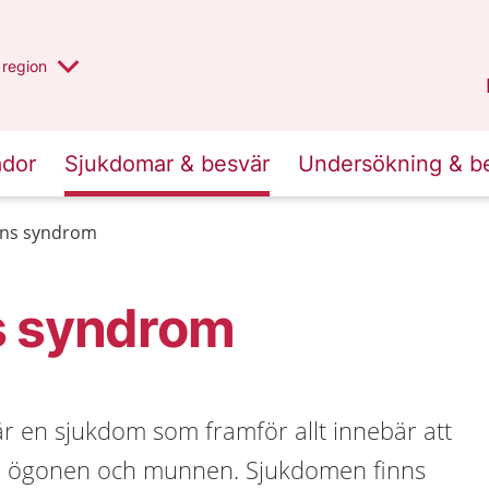
har valt region
en annan
region
Östergötland
.
ador
Sjukdomar & besvär
Undersökning & b
ens syndrom
s syndrom
r en sjukdom som framför allt innebär att
r i ögonen och munnen. Sjukdomen finns