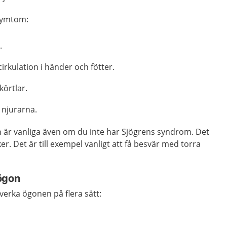
 symtom:
.
rkulation i händer och fötter.
körtlar.
 njurarna.
 är vanliga även om du inte har Sjögrens syndrom. Det
r. Det är till exempel vanligt att få besvär med torra
ögon
erka ögonen på flera sätt:
.