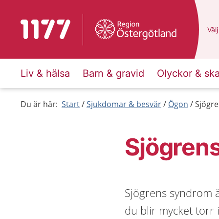
Till startsidan för 1177
Du 
Välj
Liv & hälsa
Barn & gravid
Olyckor & sk
Du är här:
Start
Sjukdomar & besvär
Ögon
Sjögr
Sjögren
Sjögrens syndrom ä
du blir mycket tor