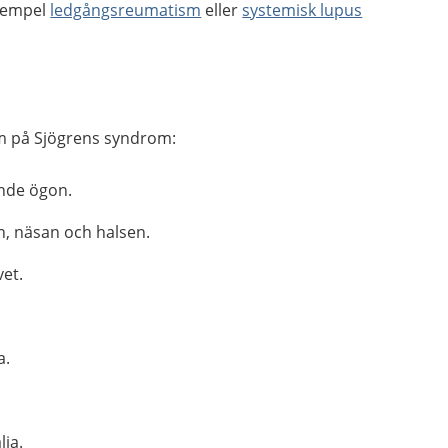
exempel
ledgångsreumatism
eller
systemisk lupus
m på Sjögrens syndrom:
ande ögon.
n, näsan och halsen.
vet.
a.
lja.