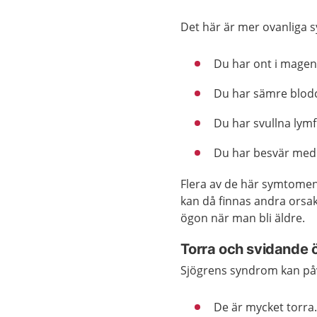
Det här är mer ovanliga
Du har ont i magen
Du har sämre blodci
Du har svullna lymf
Du har besvär med
Flera av de här symtomen
kan då finnas andra orsake
ögon när man bli äldre.
Torra och svidande 
Sjögrens syndrom kan påv
De är mycket torra