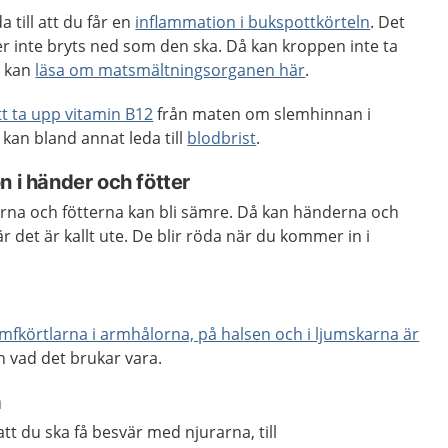
 till att du får en
inflammation i bukspottkörteln
. Det
r inte bryts ned som den ska. Då kan kroppen inte ta
u kan
läsa om matsmältningsorganen här
.
tt ta upp vitamin B12
från maten om slemhinnan i
kan bland annat leda till
blodbrist
.
n i händer och fötter
erna och fötterna kan bli sämre. Då kan händerna och
är det är kallt ute. De blir röda när du kommer in i
ymfkörtlarna i armhålorna, på halsen och i ljumskarna är
än vad det brukar vara.
a
 att du ska få besvär med njurarna, till