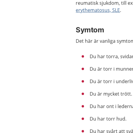
reumatisk sjukdom, till 
erythematosus, SLE
.
Symtom
Det här är vanliga symto
Du har torra, svid
Du är torr i munne
Du är torr i underli
Du är mycket trött.
Du har ont i ledern
Du har torr hud.
Du har svårt att svä