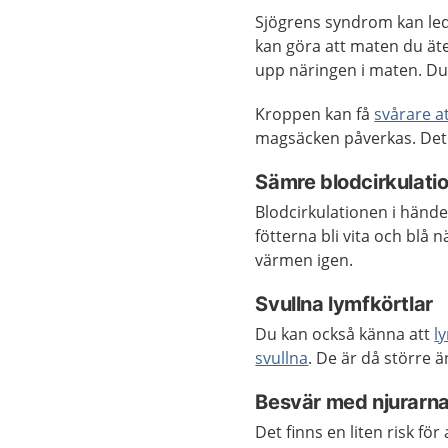
Sjögrens syndrom kan leda
kan göra att maten du äte
upp näringen i maten. D
Kroppen kan få
svårare a
magsäcken påverkas. Det 
Sämre blodcirkulatio
Blodcirkulationen i händ
fötterna bli vita och blå n
värmen igen.
Svullna lymfkörtlar
Du kan också känna att
l
svullna
. De är då större 
Besvär med njurarn
Det finns en liten risk för