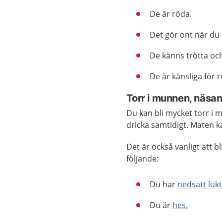
De är röda.
Det gör ont när du
De känns trötta och
De är känsliga för r
Torr i munnen, näsan
Du kan bli mycket torr i 
dricka samtidigt. Maten 
Det är också vanligt att b
följande:
Du har
nedsatt luk
Du är
hes
.