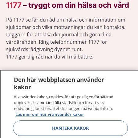
1177
–
tryggt om din hälsa och vård
På 1177.se får du råd om hälsa och information om
sjukdomar och vilka mottagningar du kan kontakta.
Logga in för att läsa din journal och göra dina
vårdärenden. Ring telefonnummer 1177 för
sjukvårdsrådgivning dygnet runt.
1177 ger dig råd när du vill må bättre.
Den här webbplatsen använder
kakor
Visa inn
Vi använder kakor, cookies, för att ge dig en förbättrad
1177 på flera språk
upplevelse, sammanställa statistik och för att viss
nödvändig funktionalitet ska fungera på webbplatsen.
Visa inn
Om 1177
Läs mer om hur vi använder kakor
HANTERA KAKOR
Visa inn
Kontakt