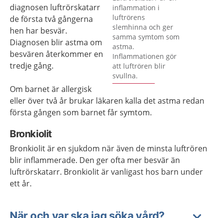
diagnosen luftrörskatarr
inflammation i
luftrörens
de första två gångerna
slemhinna och ger
hen har besvär.
samma symtom som
Diagnosen blir astma om
astma.
besvären återkommer en
Inflammationen gör
tredje gång.
att luftrören blir
svullna.
Om barnet är allergisk
eller över två år brukar läkaren kalla det astma redan
första gången som barnet får symtom.
Bronkiolit
Bronkiolit är en sjukdom när även de minsta luftrören
blir inflammerade. Den ger ofta mer besvär än
luftrörskatarr. Bronkiolit är vanligast hos barn under
ett år.
När och var ska jag söka vård?