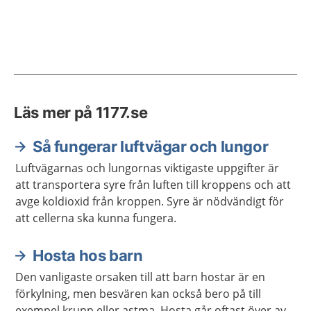
Läs mer på 1177.se
Så fungerar luftvägar och lungor
Luftvägarnas och lungornas viktigaste uppgifter är
att transportera syre från luften till kroppens och att
avge koldioxid från kroppen. Syre är nödvändigt för
att cellerna ska kunna fungera.
Hosta hos barn
Den vanligaste orsaken till att barn hostar är en
förkylning, men besvären kan också bero på till
exempel krupp eller astma. Hosta går oftast över av