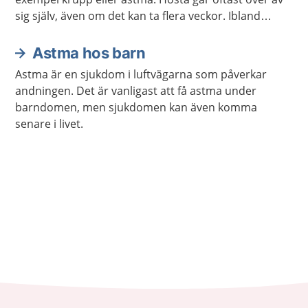
sig själv, även om det kan ta flera veckor. Ibland
behöver barnet behandling mot det som orsakar
hostan eller för att minska besvären.
Astma hos barn
Astma är en sjukdom i luftvägarna som påverkar
andningen. Det är vanligast att få astma under
barndomen, men sjukdomen kan även komma
senare i livet.