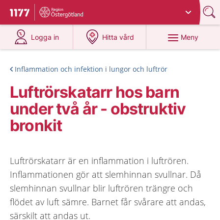
Du har valt region
Östergötland
.
Till startsidan för 1177
på 1177.se
på 1177.se
Meny
Logga in
Hitta vård
Inflammation och infektion i lungor och luftrör
Luftrörskatarr hos barn
under två år - obstruktiv
bronkit
Luftrörskatarr är en inflammation i luftrören.
Inflammationen gör att slemhinnan svullnar. Då
slemhinnan svullnar blir luftrören trängre och
flödet av luft sämre. Barnet får svårare att andas,
särskilt att andas ut.