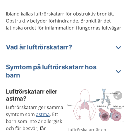
Ibland kallas luftrörskatarr för obstruktiv bronkit.
Obstruktiv betyder förhindrande. Bronkit är det
latinska ordet för inflammation i lungornas luftvägar.
Vad är luftrörskatarr?
Symtom på luftrörskatarr hos
barn
Luftrörskatarr eller
astma?
Luftrörskatarr ger samma
symtom som
astma
. Ett
barn som inte är allergisk
Förstora bilden
och får besvär, får
Luftrörskatarr är en