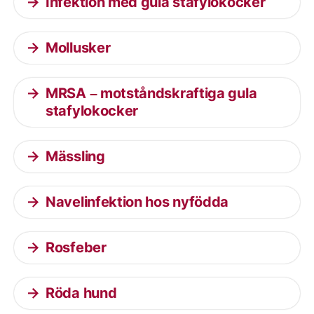
Infektion med gula stafylokocker
Mollusker
MRSA – motståndskraftiga gula
stafylokocker
Mässling
Navelinfektion hos nyfödda
Rosfeber
Röda hund