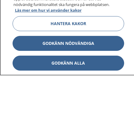
1177 ger dig råd när du vill må bättre.
nödvändig funktionalitet ska fungera på webbplatsen.
Läs mer om hur vi använder kakor
HANTERA KAKOR
Visa inn
1177 på flera språk
GODKÄNN NÖDVÄNDIGA
Visa inn
Om 1177
GODKÄNN ALLA
Visa inn
Kontakt
Behandling av personuppgifter
Hantering av kakor
Inställningar för kakor