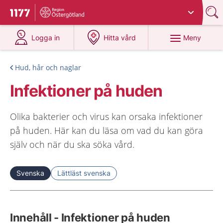
Du har valt region
Östergötland
.
Till startsidan för 1177
på 1177.se
på 1177.se
Meny
Logga in
Hitta vård
Hud, hår och naglar
Infektioner på huden
Olika bakterier och virus kan orsaka infektioner
på huden. Här kan du läsa om vad du kan göra
själv och när du ska söka vård.
Svenska
Lättläst svenska
Innehåll - Infektioner på huden