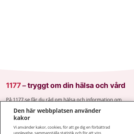
1177
–
tryggt om din hälsa och vård
På 1177.se får du råd om hälsa och information om
sjukdomar och vilka mottagningar du kan kontakta.
Den här webbplatsen använder
Logga in för att läsa din journal och göra dina
kakor
vårdärenden. Ring telefonnummer 1177 för
Vi använder kakor, cookies, för att ge dig en förbättrad
sjukvårdsrådgivning dygnet runt.
upplevelse, sammanställa statistik och för att viss