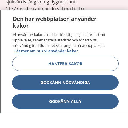
sjukvårdsrådgivning dygnet runt.
1177 ger dig råd när du vill må bättre.
Den här webbplatsen använder
kakor
Vi använder kakor, cookies, för att ge dig en förbättrad
upplevelse, sammanställa statistik och för att viss
Visa inn
nödvändig funktionalitet ska fungera på webbplatsen.
1177 på flera språk
Läs mer om hur vi använder kakor
Visa inn
Om 1177
HANTERA KAKOR
Visa inn
Kontakt
GODKÄNN NÖDVÄNDIGA
Behandling av personuppgifter
GODKÄNN ALLA
Hantering av kakor