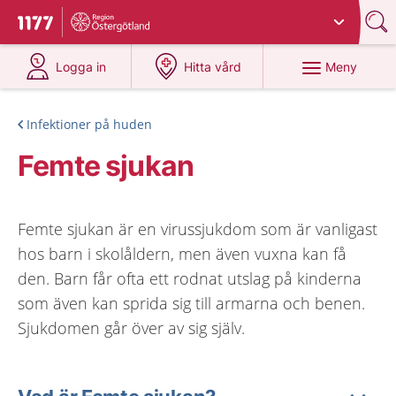
Du har valt region
Östergötland
.
Till startsidan för 1177
på 1177.se
på 1177.se
Meny
Logga in
Hitta vård
Infektioner på huden
Femte sjukan
Femte sjukan är en virussjukdom som är vanligast
hos barn i skolåldern, men även vuxna kan få
den. Barn får ofta ett rodnat utslag på kinderna
som även kan sprida sig till armarna och benen.
Sjukdomen går över av sig själv.