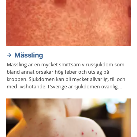
Mässling
Mässling är en mycket smittsam virussjukdom som
bland annat orsakar hög feber och utslag på
kroppen. Sjukdomen kan bli mycket allvarlig, till och
med livshotande. I Sverige är sjukdomen ovanlig
eftersom vaccin mot mässling ingår i
vaccinationsprogrammet för barn.