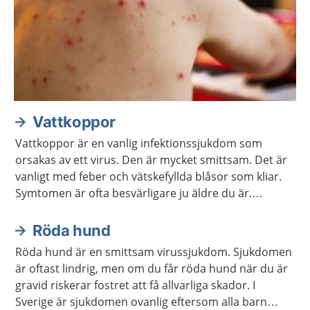
Vattkoppor
Vattkoppor är en vanlig infektionssjukdom som
orsakas av ett virus. Den är mycket smittsam. Det är
vanligt med feber och vätskefyllda blåsor som kliar.
Symtomen är ofta besvärligare ju äldre du är.
Sjukdomen brukar läka av sig själv. Efteråt finns
viruset kvar i kroppen och kan ibland orsaka bältros.
Röda hund
Röda hund är en smittsam virussjukdom. Sjukdomen
är oftast lindrig, men om du får röda hund när du är
gravid riskerar fostret att få allvarliga skador. I
Sverige är sjukdomen ovanlig eftersom alla barn