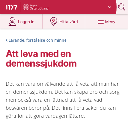
Du har valt region
Östergötland
.
Till startsidan för 1177
på 1177.se
på 1177.se
Meny
Logga in
Hitta vård
Lärande, förståelse och minne
Att leva med en
demenssjukdom
Det kan vara omvälvande att få veta att man har
en demenssjukdom. Det kan skapa oro och sorg,
men också vara en lättnad att få veta vad
besvären beror på. Det finns flera saker du kan
göra för att göra vardagen lättare.