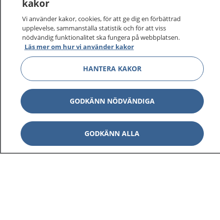
kakor
På 1177.se får du råd om hälsa och information om
Vi använder kakor, cookies, för att ge dig en förbättrad
sjukdomar och vilka mottagningar du kan kontakta.
upplevelse, sammanställa statistik och för att viss
Logga in för att läsa din journal och göra dina
nödvändig funktionalitet ska fungera på webbplatsen.
vårdärenden. Ring telefonnummer 1177 för
Läs mer om hur vi använder kakor
sjukvårdsrådgivning dygnet runt.
HANTERA KAKOR
1177 ger dig råd när du vill må bättre.
GODKÄNN NÖDVÄNDIGA
Visa inn
GODKÄNN ALLA
1177 på flera språk
Visa inn
Om 1177
Visa inn
Kontakt