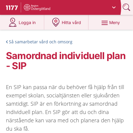
Du har valt region
Östergötland
.
Till startsidan för 1177
på 1177.se
på 1177.se
Meny
Logga in
Hitta vård
Så samarbetar vård och omsorg
Samordnad individuell plan
- SIP
En SIP kan passa när du behöver få hjälp från till
exempel skolan, socialtjänsten eller sjukvården
samtidigt. SIP är en förkortning av samordnad
individuell plan. En SIP gör att du och dina
närstående kan vara med och planera den hjälp
du ska få.