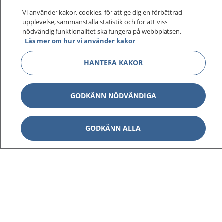
Vi använder kakor, cookies, för att ge dig en förbättrad
upplevelse, sammanställa statistik och för att viss
nödvändig funktionalitet ska fungera på webbplatsen.
Visa inn
Läs mer om hur vi använder kakor
1177 på flera språk
HANTERA KAKOR
Visa inn
Om 1177
Visa inn
GODKÄNN NÖDVÄNDIGA
Kontakt
GODKÄNN ALLA
Behandling av personuppgifter
Hantering av kakor
Inställningar för kakor
1177 – en tjänst från
Inera.