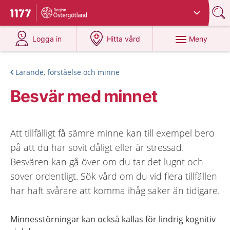
Du har valt region
Östergötland
.
Till startsidan för 1177
på 1177.se
på 1177.se
Meny
Logga in
Hitta vård
Lärande, förståelse och minne
Besvär med minnet
Att tillfälligt få sämre minne kan till exempel bero
på att du har sovit dåligt eller är stressad.
Besvären kan gå över om du tar det lugnt och
sover ordentligt. Sök vård om du vid flera tillfällen
har haft svårare att komma ihåg saker än tidigare.
Minnesstörningar kan också kallas för lindrig kognitiv