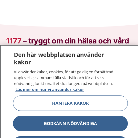
1177
–
tryggt om din hälsa och vård
Den här webbplatsen använder
På 1177.se får du råd om hälsa och information om
kakor
sjukdomar och vilka mottagningar du kan kontakta.
Logga in för att läsa din journal och göra dina
Vi använder kakor, cookies, för att ge dig en förbättrad
vårdärenden. Ring telefonnummer 1177 för
upplevelse, sammanställa statistik och för att viss
nödvändig funktionalitet ska fungera på webbplatsen.
sjukvårdsrådgivning dygnet runt.
Läs mer om hur vi använder kakor
1177 ger dig råd när du vill må bättre.
HANTERA KAKOR
GODKÄNN NÖDVÄNDIGA
Visa inn
1177 på flera språk