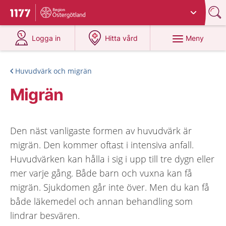
Du har valt region
Östergötland
.
Till startsidan för 1177
på 1177.se
på 1177.se
Meny
Logga in
Hitta vård
Huvudvärk och migrän
Migrän
Den näst vanligaste formen av huvudvärk är
migrän. Den kommer oftast i intensiva anfall.
Huvudvärken kan hålla i sig i upp till tre dygn eller
mer varje gång. Både barn och vuxna kan få
migrän. Sjukdomen går inte över. Men du kan få
både läkemedel och annan behandling som
lindrar besvären.