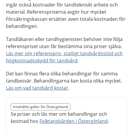
ingår också kostnader för tandtekniskt arbete och
material. Referenspriserna avgör hur mycket
Försäkringskassan ersätter aven totala kostnaden för
behandlingen.
Tandläkaren eller tandhygienisten behöver inte följa
referenspriset utan får bestämma sina priser själva.
Läs mer om referenspris, statligt tandvårdsstöd och
högkostnadsskydd för tandvård
.
Det kan finnas flera olika behandlingar för samma
tandbesvär. Behandlingarna kan kosta olika mycket.
Läs om vad tandvård kostar
.
Slut på det regionala tillägget från region Östergötland
Innehållet gäller för Östergötland
Nedan innehåll gäller region Östergötland
Se priser och läs mer om behandlingar och
kostnad hos
Folktandvården i Östergötland
.