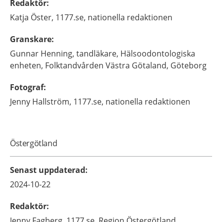
Redaktör
:
Katja
Öster,
1177.se, nationella redaktionen
Granskare
:
Gunnar
Henning,
tandläkare,
Hälsoodontologiska
enheten, Folktandvården Västra Götaland,
Göteborg
Fotograf
:
Jenny
Hallström,
1177.se, nationella redaktionen
Östergötland
Senast uppdaterad
:
2024-10-22
Redaktör
:
Jenny
Fagberg,
1177.se, Region Östergötland