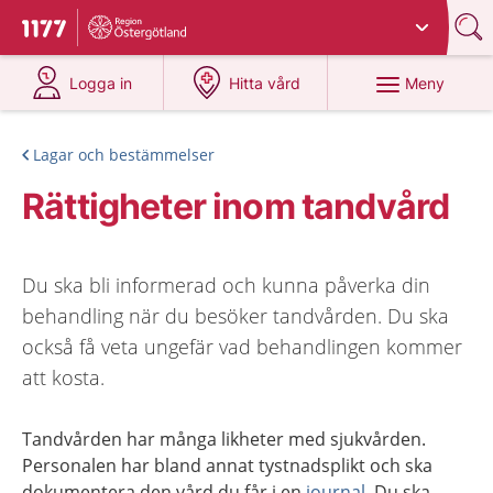
Du har valt region
Östergötland
.
Till startsidan för 1177
på 1177.se
på 1177.se
Meny
Logga in
Hitta vård
Lagar och bestämmelser
Rättigheter inom tandvård
Du ska bli informerad och kunna påverka din
behandling när du besöker tandvården. Du ska
också få veta ungefär vad behandlingen kommer
att kosta.
Tandvården har många likheter med sjukvården.
Personalen har bland annat tystnadsplikt och ska
dokumentera den vård du får i en
journal
. Du ska