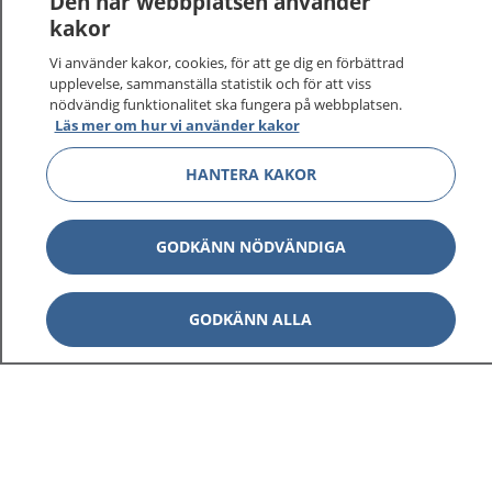
Den här webbplatsen använder
kakor
Vi använder kakor, cookies, för att ge dig en förbättrad
upplevelse, sammanställa statistik och för att viss
nödvändig funktionalitet ska fungera på webbplatsen.
Visa inn
1177 på flera språk
Läs mer om hur vi använder kakor
HANTERA KAKOR
Visa inn
Om 1177
Visa inn
Kontakt
GODKÄNN NÖDVÄNDIGA
GODKÄNN ALLA
Behandling av personuppgifter
Hantering av kakor
Inställningar för kakor