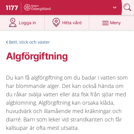
Du har valt region
Östergötland
.
Till startsidan för 1177
på 1177.se
på 1177.se
Meny
Logga in
Hitta vård
Bett, stick och växter
Algförgiftning
Du kan få algförgiftning om du badar i vatten som
har blommande alger. Det kan också hända om
du råkar svälja vatten eller äta fisk från sjöar med
algblomning. Algförgiftning kan orsaka klåda,
huvudvärk och illamående med kräkningar och
diarré. Barn som leker vid strandkanten och får
kallsupar är ofta mest utsatta.