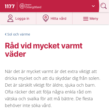
Du har valt region
Östergötland
.
Till startsidan för 1177
på 1177.se
på 1177.se
Meny
Logga in
Hitta vård
Sol och värme
Råd vid mycket varmt
väder
När det är mycket varmt är det extra viktigt att
dricka mycket och att du skyddar dig från solen.
Det är särskilt viktigt för äldre, sjuka och barn.
Ofta räcker det att följa några enkla råd om
vätska och svalka för att må bättre. De flesta
behöver inte söka vård.