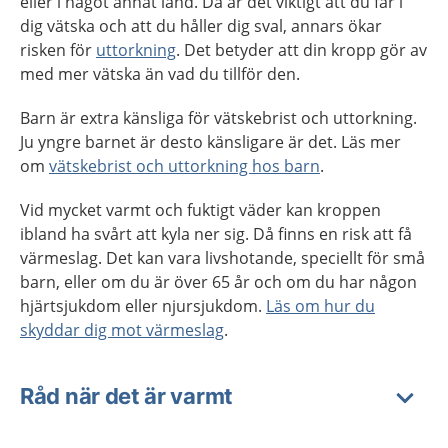
eller i något annat land. Då är det viktigt att du får i
dig vätska och att du håller dig sval, annars ökar
risken för
uttorkning
. Det betyder att din kropp gör av
med mer vätska än vad du tillför den.
Barn är extra känsliga för vätskebrist och uttorkning.
Ju yngre barnet är desto känsligare är det. Läs mer
om
vätskebrist och uttorkning hos barn
.
Vid mycket varmt och fuktigt väder kan kroppen
ibland ha svårt att kyla ner sig. Då finns en risk att få
värmeslag. Det kan vara livshotande, speciellt för små
barn, eller om du är över 65 år och om du har någon
hjärtsjukdom eller njursjukdom.
Läs om hur du
skyddar dig mot värmeslag
.
Råd när det är varmt