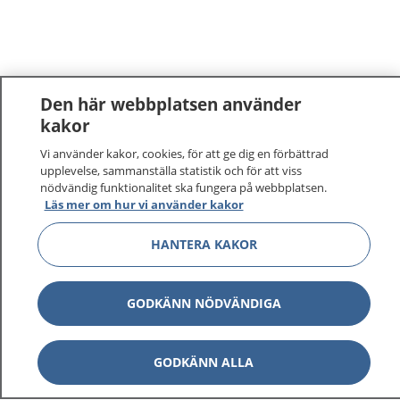
Den här webbplatsen använder
kakor
1177
–
tryggt om din hälsa och vård
Vi använder kakor, cookies, för att ge dig en förbättrad
upplevelse, sammanställa statistik och för att viss
nödvändig funktionalitet ska fungera på webbplatsen.
På 1177.se får du råd om hälsa och information om
Läs mer om hur vi använder kakor
sjukdomar och vilka mottagningar du kan kontakta.
Logga in för att läsa din journal och göra dina
HANTERA KAKOR
vårdärenden. Ring telefonnummer 1177 för
sjukvårdsrådgivning dygnet runt.
GODKÄNN NÖDVÄNDIGA
1177 ger dig råd när du vill må bättre.
GODKÄNN ALLA