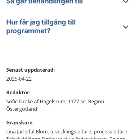
Så går behandlingen till
Hur får jag tillgång till
programmet?
Senast uppdaterad
:
2025-04-22
Redaktör
:
Sofie
Drake af Hagelsrum,
1177.se, Region
Östergötland
Granskare
:
Lina
Jarledal Blom,
utvecklingsledare, processledare
Tobakshjälpen Sydöstra sjukvårdsregionen,
Region