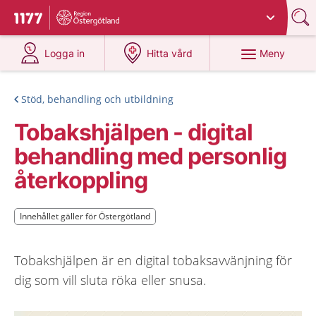
Du har valt region
Östergötland
.
Till startsidan för 1177
på 1177.se
på 1177.se
Meny
Logga in
Hitta vård
Stöd, behandling och utbildning
Tobakshjälpen - digital
behandling med personlig
återkoppling
Innehållet gäller för Östergötland
Innehållet gäller för Östergötland
Tobakshjälpen är en digital tobaksavvänjning för
dig som vill sluta röka eller snusa.