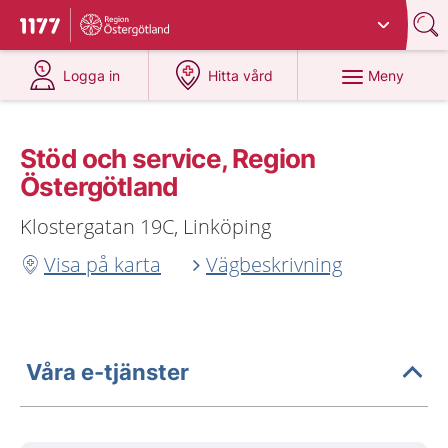
Du har valt region
Östergötland
.
Till startsidan för 1177
på 1177.se
på 1177.se
Meny
Logga in
Hitta vård
Stöd och service, Region
Östergötland
Klostergatan 19C, Linköping
Visa på karta
Vägbeskrivning
Våra e-tjänster