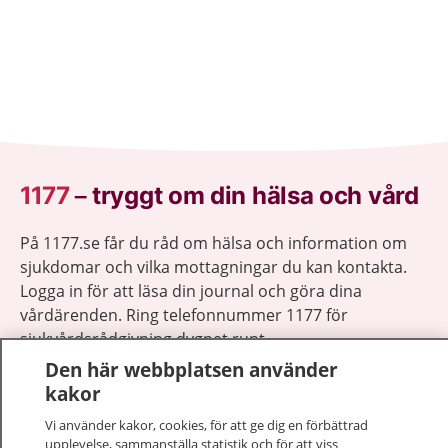
1177
–
tryggt om din hälsa och vård
På 1177.se får du råd om hälsa och information om
sjukdomar och vilka mottagningar du kan kontakta.
Logga in för att läsa din journal och göra dina
vårdärenden. Ring telefonnummer 1177 för
sjukvårdsrådgivning dygnet runt.
1177 ger dig råd när du vill må bättre.
Den här webbplatsen använder
kakor
Vi använder kakor, cookies, för att ge dig en förbättrad
upplevelse, sammanställa statistik och för att viss