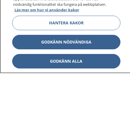
nödvändig funktionalitet ska fungera på webbplatsen.
Läs mer om hur vi använder kakor
Visa inn
1177 på flera språk
HANTERA KAKOR
Visa inn
Om 1177
GODKÄNN NÖDVÄNDIGA
Visa inn
Kontakt
GODKÄNN ALLA
Behandling av personuppgifter
Hantering av kakor
Inställningar för kakor
1177 – en tjänst från
Inera.