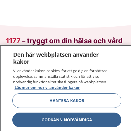
1177
–
tryggt om din hälsa och vård
Den här webbplatsen använder
På 1177.se får du råd om hälsa och information om
kakor
sjukdomar och vilka mottagningar du kan kontakta.
Logga in för att läsa din journal och göra dina
Vi använder kakor, cookies, för att ge dig en förbättrad
vårdärenden. Ring telefonnummer 1177 för
upplevelse, sammanställa statistik och för att viss
nödvändig funktionalitet ska fungera på webbplatsen.
sjukvårdsrådgivning dygnet runt.
Läs mer om hur vi använder kakor
1177 ger dig råd när du vill må bättre.
HANTERA KAKOR
GODKÄNN NÖDVÄNDIGA
Visa inn
1177 på flera språk