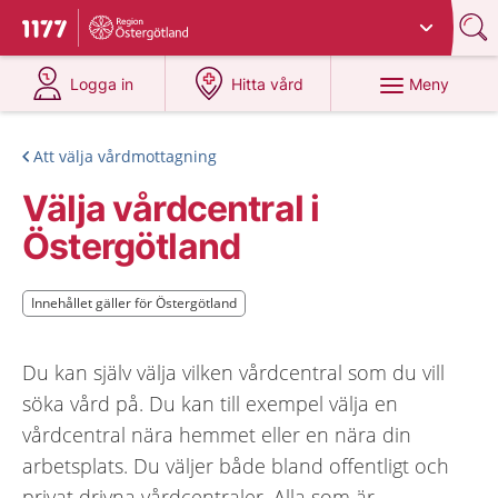
Du har valt region
Östergötland
.
Till startsidan för 1177
på 1177.se
på 1177.se
Meny
Logga in
Hitta vård
Att välja vårdmottagning
Välja vårdcentral i
Östergötland
Innehållet gäller för Östergötland
Innehållet gäller för Östergötland
Du kan själv välja vilken vårdcentral som du vill
söka vård på. Du kan till exempel välja en
vårdcentral nära hemmet eller en nära din
arbetsplats. Du väljer både bland offentligt och
privat drivna vårdcentraler. Alla som är