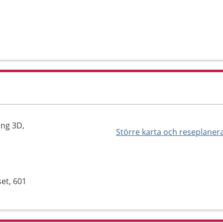
ång 3D,
Större karta och reseplaner
set, 601