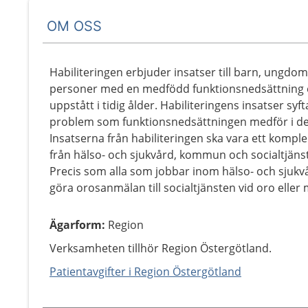
OM OSS
Habiliteringen erbjuder insatser till barn, ungdoma
personer med en medfödd funktionsnedsättning e
uppstått i tidig ålder. Habiliteringens insatser syf
problem som funktionsnedsättningen medför i det 
Insatserna från habiliteringen ska vara ett kompl
från hälso- och sjukvård, kommun och socialtjänst
Precis som alla som jobbar inom hälso- och sjukvår
göra orosanmälan till socialtjänsten vid oro eller 
Ägarform
:
Region
Verksamheten tillhör Region Östergötland.
Patientavgifter i Region Östergötland