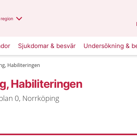
har valt region
en annan
region
Östergötland
.
ador
Sjukdomar & besvär
Undersökning & b
ng, Habiliteringen
g, Habiliteringen
 plan 0, Norrköping