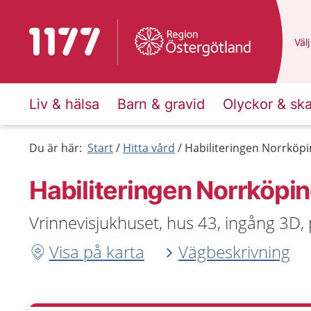
Till startsidan för 1177
Du 
Välj
Liv & hälsa
Barn & gravid
Olyckor & sk
Du är här:
Start
Hitta vård
Habiliteringen Norrköpi
Habiliteringen Norrköpin
Vrinnevisjukhuset, hus 43, ingång 3D,
Visa på karta
Vägbeskrivning