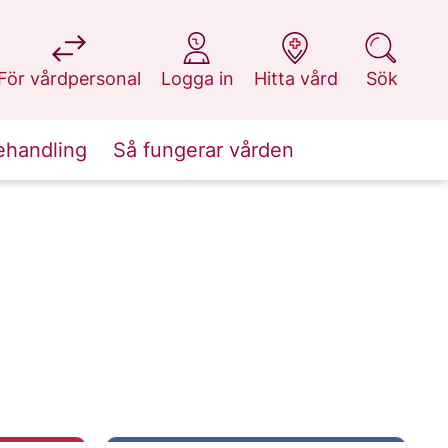
på 1177.se
på 1177.se
på 1177.se
på 1177.se
För vårdpersonal
Logga in
Hitta vård
Sök
ehandling
Så fungerar vården