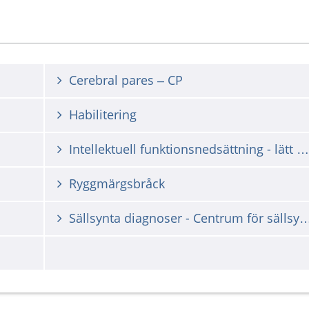
Cerebral pares – CP
Habilitering
Intellektuell funktionsnedsättning - lätt svenska skrivet för barn
Ryggmärgsbråck
Sällsynta diagnoser - Centrum för sällsynta di