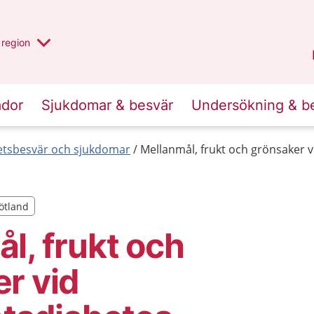
har valt region
en annan
region
Östergötland
.
ador
Sjukdomar & besvär
Undersökning & b
etsbesvär och sjukdomar
Mellanmål, frukt och grönsaker vi
götland
götland
l, frukt och
r vid