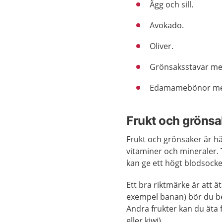
Ägg och sill.
Avokado.
Oliver.
Grönsaksstavar me
Edamamebönor med 
Frukt och grönsa
Frukt och grönsaker är häl
vitaminer och mineraler. T
kan ge ett högt blodsocke
Ett bra riktmärke är att äta
exempel banan) bör du be
Andra frukter kan du äta f
eller kiwi).