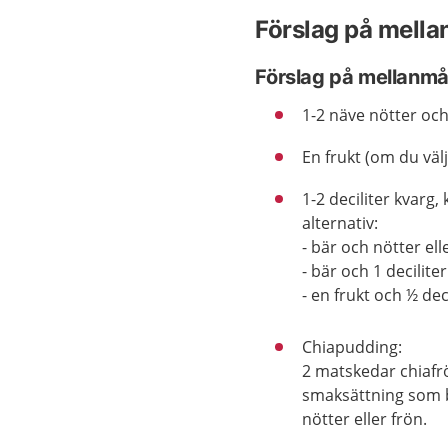
Förslag på mella
Förslag på mellanmå
1-2 näve nötter och
En frukt (om du väl
1-2 deciliter kvarg,
alternativ:
- bär och nötter ell
- bär och 1 decilit
- en frukt och ½ de
Chiapudding:
2 matskedar chiafrön
smaksättning som bä
nötter eller frön.