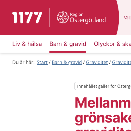
Till startsidan för 1177
Du 
Välj
Liv & hälsa
Barn & gravid
Olyckor & sk
Du är här:
Start
Barn & gravid
Graviditet
Gravidit
Innehållet gäller för Öster
Innehållet gäller för Öster
Mellanmå
grönsake