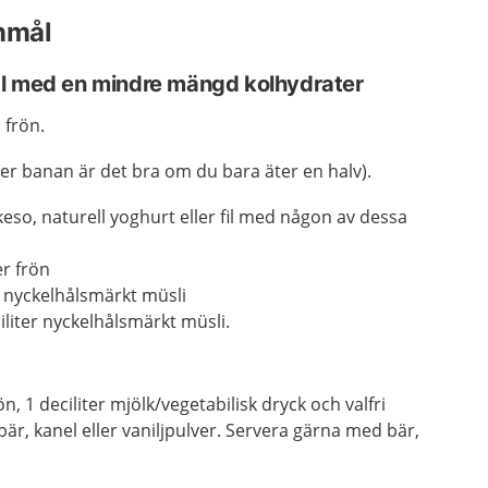
nmål
l med en mindre mängd kolhydrater
 frön.
jer banan är det bra om du bara äter en halv).
 keso, naturell yoghurt eller fil med någon av dessa
er frön
er nyckelhålsmärkt müsli
ciliter nyckelhålsmärkt müsli.
, 1 deciliter mjölk/vegetabilisk dryck och valfri
r, kanel eller vaniljpulver. Servera gärna med bär,