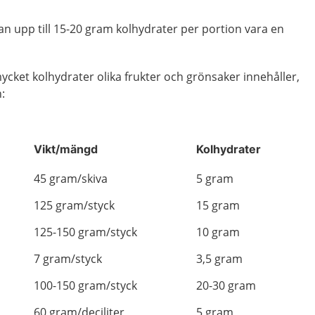
an upp till 15-20 gram kolhydrater per portion vara en
cket kolhydrater olika frukter och grönsaker innehåller,
n:
Vikt/mängd
Kolhydrater
45 gram/skiva
5 gram
125 gram/styck
15 gram
125-150 gram/styck
10 gram
7 gram/styck
3,5 gram
100-150 gram/styck
20-30 gram
60 gram/deciliter
5 gram