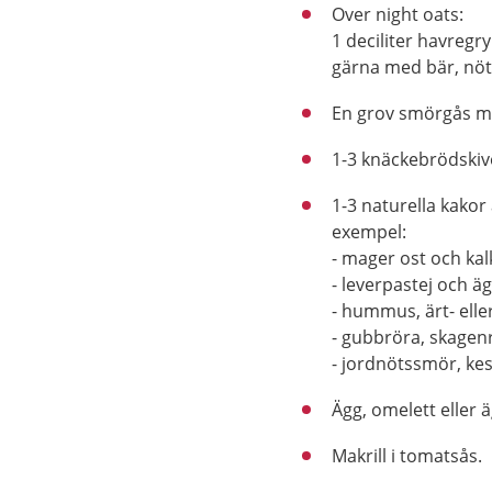
Over night oats:
1 deciliter havregry
gärna med bär, nött
En grov smörgås m
1-3 knäckebrödskiv
1-3 naturella kakor a
exempel:
- mager ost och ka
- leverpastej och ä
- hummus, ärt- ell
- gubbröra, skagenr
- jordnötssmör, ke
Ägg, omelett eller 
Makrill i tomatsås.