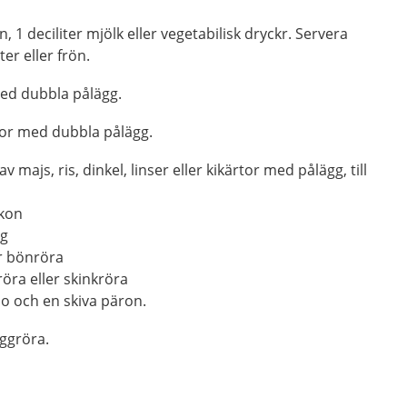
n, 1 deciliter mjölk eller vegetabilisk dryckr. Servera
er eller frön.
ed dubbla pålägg.
or med dubbla pålägg.
v majs, ris, dinkel, linser eller kikärtor med pålägg, till
lkon
gg
er bönröra
öra eller skinkröra
so och en skiva päron.
äggröra.