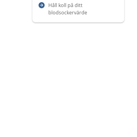
Håll koll på ditt
blodsockervärde