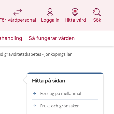
på 1177.se
på 1177.se
på 1177.se
på 1177.se
För vårdpersonal
Logga in
Hitta vård
Sök
ehandling
Så fungerar vården
d graviditetsdiabetes - Jönköpings län
Hitta på sidan
Förslag på mellanmål
Frukt och grönsaker