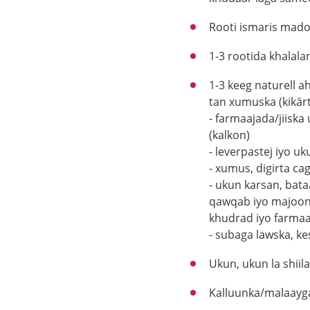
Rooti ismaris mado
1-3 rootida khalal
1-3 keeg naturell ah
tan xumuska (kikär
- farmaajada/jiiska
(kalkon)
- leverpastej iyo uk
- xumus, digirta ca
- ukun karsan, bata
qawqab iyo majoone
khudrad iyo farmaa
- subaga lawska, k
Ukun, ukun la shiil
Kalluunka/malaayga 