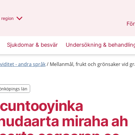
har valt region
en annan
region
Jönköpings län
.
För
Sjukdomar & besvär
Undersökning & behandlin
viditet - andra språk
Mellanmål, frukt och grönsaker vid gr
önköpings län
önköpings län
cuntooyinka
hudaarta miraha ah