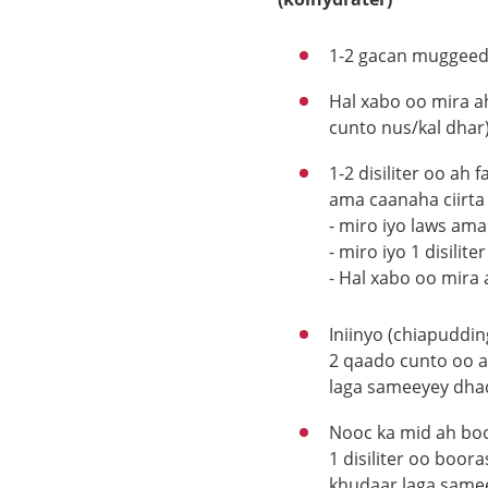
1-2 gacan muggeed l
Hal xabo oo mira a
cunto nus/kal dhar)
1-2 disiliter oo ah
ama caanaha ciirta
- miro iyo laws ama
- miro iyo 1 disilit
- Hal xabo oo mira 
Iniinyo (chiapuddin
2 qaado cunto oo ah
laga sameeyey dhad
Nooc ka mid ah boo
1 disiliter oo boor
khudaar laga samee