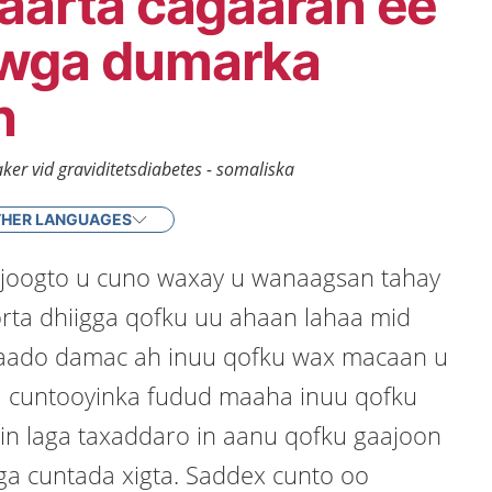
aarta cagaaran ee
wga dumarka
h
ker vid graviditetsdiabetes - somaliska
HER LANGUAGES
 joogto u cuno waxay u wanaagsan tahay
rta dhiigga qofku uu ahaan lahaa mid
naado damac ah inuu qofku wax macaan u
 cuntooyinka fudud maaha inuu qofku
 in laga taxaddaro in aanu qofku gaajoon
liga cuntada xigta. Saddex cunto oo