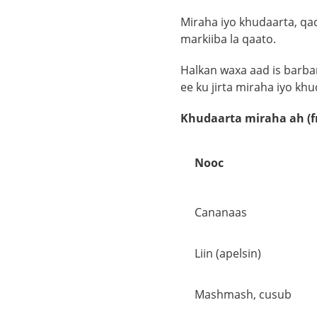
Miraha iyo khudaarta, qa
markiiba la qaato.
Halkan waxa aad is barba
ee ku jirta miraha iyo kh
Khudaarta miraha ah (f
Nooc
Cananaas
Liin (apelsin)
Mashmash, cusub