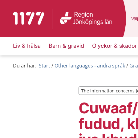
To start page for 1177
Du 
Välj
Liv & hälsa
Barn & gravid
Olyckor & skador
Du är här:
Start
Other languages - andra språk
Gra
The information concerns J
The information concerns J
Cuwaaf/
fudud, k