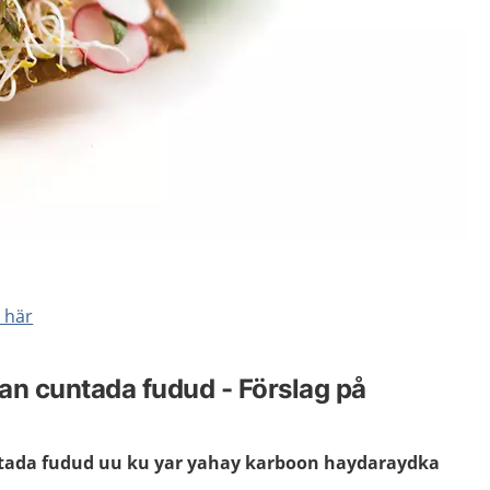
a här
an cuntada fudud - Förslag på
ntada fudud uu ku yar yahay karboon haydaraydka