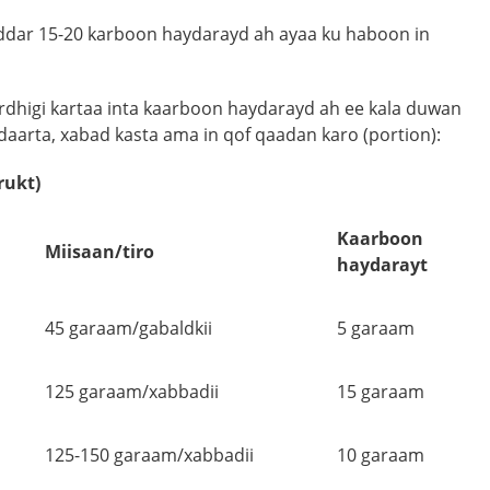
ddar 15-20 karboon haydarayd ah ayaa ku haboon in
rdhigi kartaa inta kaarboon haydarayd ah ee kala duwan
udaarta, xabad kasta ama in qof qaadan karo (portion):
rukt)
Kaarboon
Miisaan/tiro
haydarayt
45 garaam/gabaldkii
5 garaam
125 garaam/xabbadii
15 garaam
125-150 garaam/xabbadii
10 garaam