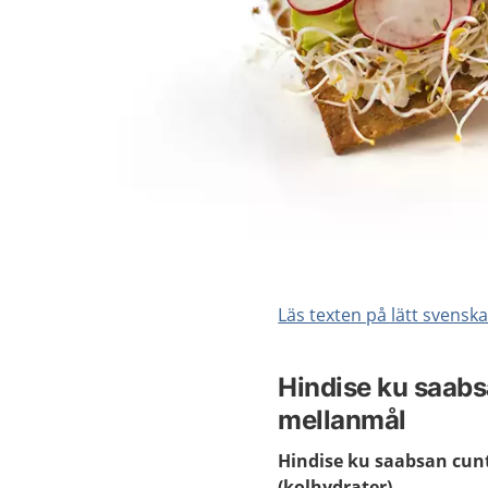
Läs texten på lätt svensk
Hindise ku saabs
mellanmål
Hindise ku saabsan cu
(kolhydrater)