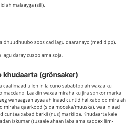
d ah malaayga (sill).
la dhuudhuubo soos cad lagu daaranayo (med dipp).
 lagu daray cusbo ama soja.
yo khudaarta (grönsaker)
a caafimaad u leh in la cuno sababtoo ah waxaa ku
iyo macdano. Laakiin waxaa miraha ku jira sonkor marka
eeg wanaagsan ayaa ah inaad cuntid hal xabo oo mira ah
to miraha qaarkood (sida mooska/muuska), waa in aad
 cuntaa xabad barkii (nus) markiiba. Khudaarta kale
adan iskumar (tusaale ahaan laba ama saddex liim-