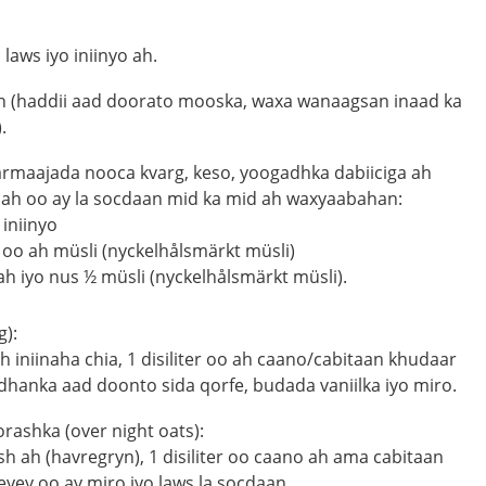
aws iyo iniinyo ah.
h (haddii aad doorato mooska, waxa wanaagsan inaad ka
.
 farmaajada nooca kvarg, keso, yoogadhka dabiiciga ah
 ah oo ay la socdaan mid ka mid ah waxyaabahan:
 iniinyo
er oo ah müsli (nyckelhålsmärkt müsli)
ah iyo nus ½ müsli (nyckelhålsmärkt müsli).
g):
 iniinaha chia, 1 disiliter oo ah caano/cabitaan khudaar
hanka aad doonto sida qorfe, budada vaniilka iyo miro.
rashka (over night oats):
ash ah (havregryn), 1 disiliter oo caano ah ama cabitaan
yey oo ay miro iyo laws la socdaan.