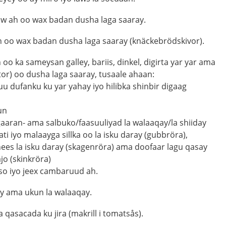
w ah oo wax badan dusha laga saaray.
an oo wax badan dusha laga saaray (knäckebrödskivor).
 oo ka sameysan galley, bariis, dinkel, digirta yar yar ama
tor) oo dusha laga saaray, tusaale ahaan:
 uu dufanku ku yar yahay iyo hilibka shinbir digaag
un
gaaran- ama salbuko/faasuuliyad la walaaqay/la shiiday
ati iyo malaayga sillka oo la isku daray (gubbröra),
es la isku daray (skagenröra) ama doofaar lagu qasay
jo (skinkröra)
eso iyo jeex cambaruud ah.
ay ama ukun la walaaqay.
qasacada ku jira (makrill i tomatsås).