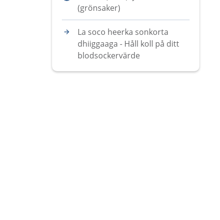
(grönsaker)
La soco heerka sonkorta
dhiiggaaga - Håll koll på ditt
blodsockervärde