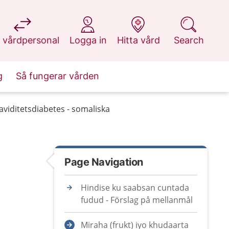
at 1177.se
at 1177.se
at 1177.se
at 1177.se
 vårdpersonal
Logga in
Hitta vård
Search
g
Så fungerar vården
aviditetsdiabetes - somaliska
Page Navigation
Hindise ku saabsan cuntada
fudud - Förslag på mellanmål
Miraha (frukt) iyo khudaarta