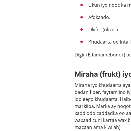
Ukun iyo nooc ka mi
Afokaado.
Oliifer (oliver).
Khudaarta oo inta 
Digir (Edamamebönor) oo
Miraha (frukt) i
Miraha iyo khudaarta aya
badan fiber, faytamiino 
loo eego khudaarta. Halb
markiiba. Marka ay noqo
xaddiddo caddadka oo aad
waxaad cuni kartaa wax b
macaan ama kiwi ah).