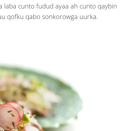
aa laba cunto fudud ayaa ah cunto qaybin
uu qofku qabo sonkorowga uurka.