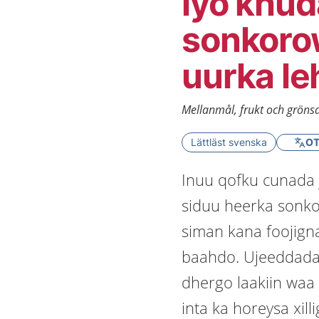
iyo khud
sonkoro
uurka le
Mellanmål, frukt och grönsa
Lättläst svenska
OT
Inuu qofku cunada
siduu heerka sonko
siman kana foojig
baahdo. Ujeeddada
dhergo laakiin waa
inta ka horeysa xil