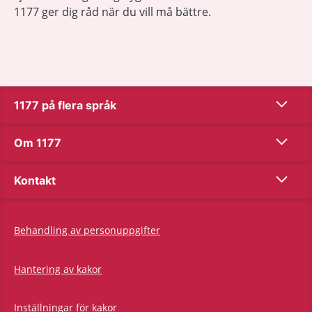
1177 ger dig råd när du vill må bättre.
Show co
1177 på flera språk
Show co
Om 1177
Show co
Kontakt
Behandling av personuppgifter
Hantering av kakor
Inställningar för kakor