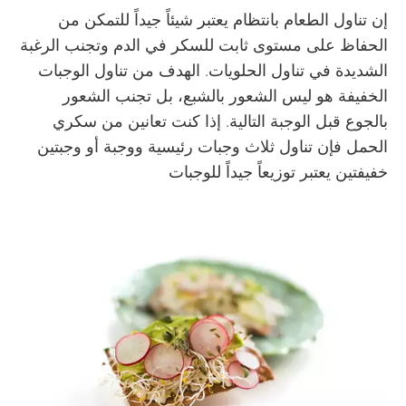
إن تناول الطعام بانتظام يعتبر شيئاً جيداً للتمكن من
الحفاظ على مستوى ثابت للسكر في الدم وتجنب الرغبة
الشديدة في تناول الحلويات. الهدف من تناول الوجبات
الخفيفة هو ليس الشعور بالشبع، بل تجنب الشعور
بالجوع قبل الوجبة التالية. إذا كنت تعانين من سكري
الحمل فإن تناول ثلاث وجبات رئيسية ووجبة أو وجبتين
خفيفتين يعتبر توزيعاً جيداً للوجبات