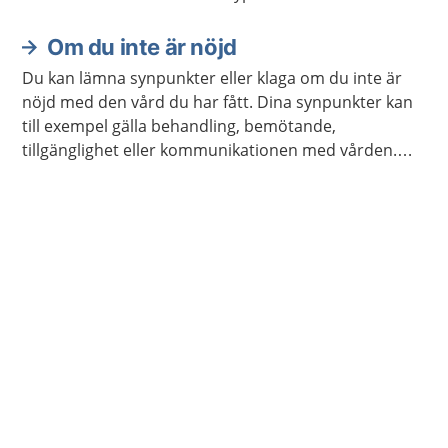
avslappningsövningar och lyssna på
avslappningsövningar.
Om du inte är nöjd
Du kan lämna synpunkter eller klaga om du inte är
nöjd med den vård du har fått. Dina synpunkter kan
till exempel gälla behandling, bemötande,
tillgänglighet eller kommunikationen med vården.
Det gäller också vid tandvård.