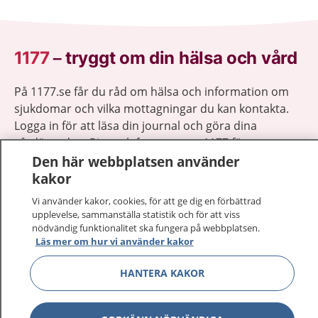
1177
–
tryggt om din hälsa och vård
På 1177.se får du råd om hälsa och information om
sjukdomar och vilka mottagningar du kan kontakta.
Logga in för att läsa din journal och göra dina
vårdärenden. Ring telefonnummer 1177 för
Den här webbplatsen använder
sjukvårdsrådgivning dygnet runt.
kakor
1177 ger dig råd när du vill må bättre.
Vi använder kakor, cookies, för att ge dig en förbättrad
upplevelse, sammanställa statistik och för att viss
nödvändig funktionalitet ska fungera på webbplatsen.
Läs mer om hur vi använder kakor
Visa inn
1177 på flera språk
HANTERA KAKOR
Visa inn
Om 1177