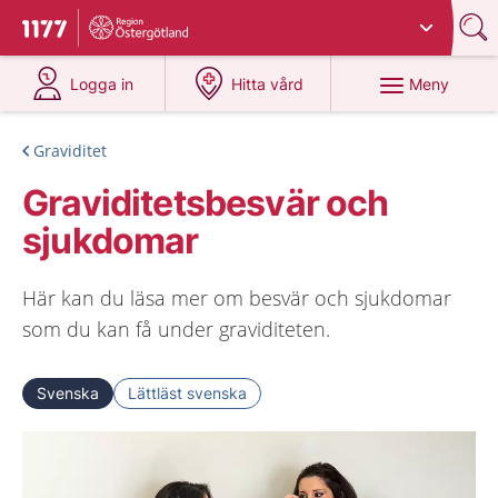
Du har valt region
Östergötland
.
Till startsidan för 1177
på 1177.se
på 1177.se
Meny
Logga in
Hitta vård
Graviditet
Graviditetsbesvär och
sjukdomar
Här kan du läsa mer om besvär och sjukdomar
som du kan få under graviditeten.
Svenska
Lättläst svenska