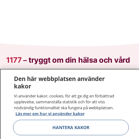
1177
–
tryggt om din hälsa och vård
På 1177.se får du råd om hälsa och information om
Den här webbplatsen använder
sjukdomar och vilka mottagningar du kan kontakta.
kakor
Logga in för att läsa din journal och göra dina
Vi använder kakor, cookies, för att ge dig en förbättrad
vårdärenden. Ring telefonnummer 1177 för
upplevelse, sammanställa statistik och för att viss
sjukvårdsrådgivning dygnet runt.
nödvändig funktionalitet ska fungera på webbplatsen.
1177 ger dig råd när du vill må bättre.
Läs mer om hur vi använder kakor
HANTERA KAKOR