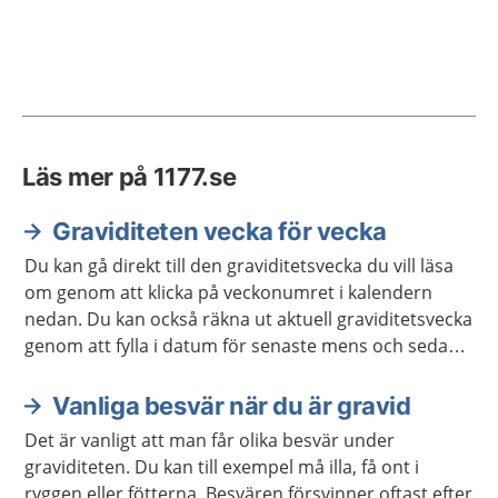
Läs mer på 1177.se
Graviditeten vecka för vecka
Du kan gå direkt till den graviditetsvecka du vill läsa
om genom att klicka på veckonumret i kalendern
nedan. Du kan också räkna ut aktuell graviditetsvecka
genom att fylla i datum för senaste mens och sedan
klicka på "beräkna vecka". Du som redan har fått ett
beräknat födelsedatum kan i stället ange det direkt.
Vanliga besvär när du är gravid
Det är vanligt att man får olika besvär under
graviditeten. Du kan till exempel må illa, få ont i
ryggen eller fötterna. Besvären försvinner oftast efter