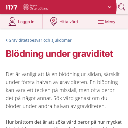
Du har valt region
Östergötland
.
Till startsidan för 1177
på 1177.se
på 1177.se
Meny
Logga in
Hitta vård
Graviditetsbesvär och sjukdomar
Blödning under graviditet
Det är vanligt att få en blödning ur slidan, särskilt
under första halvan av graviditeten. En blödning
kan vara ett tecken på missfall, men ofta beror
det på något annat. Sök vård genast om du
blöder under andra halvan av graviditeten.
Hur bråttom det är att söka vård beror på hur mycket