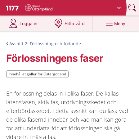
Du har valt region
Östergötland
.
Till startsidan för 1177
på 1177.se
på 1177.se
Meny
Logga in
Hitta vård
Avsnitt 2: Förlossning och födande
Förlossningens faser
Innehållet gäller för Östergötland
Innehållet gäller för Östergötland
En förlossning delas in i olika faser. De kallas
latensfasen, aktiv fas, utdrivningsskedet och
efterbördsskedet. I detta avsnitt kan du läsa vad
de olika faserna innebär och vad man kan göra
för att underlätta för att förlossningen ska gå
vidare in i nästa fas.