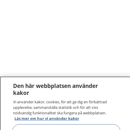
Den här webbplatsen använder
1177
–
tryggt om din hälsa och vård
kakor
Vi använder kakor, cookies, för att ge dig en förbättrad
På 1177.se får du råd om hälsa och information om
upplevelse, sammanställa statistik och för att viss
sjukdomar och vilka mottagningar du kan kontakta.
nödvändig funktionalitet ska fungera på webbplatsen.
Läs mer om hur vi använder kakor
Logga in för att läsa din journal och göra dina
vårdärenden. Ring telefonnummer 1177 för