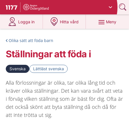
Du har valt region
Östergötland
.
Till startsidan för 1177
på 1177.se
på 1177.se
Meny
Logga in
Hitta vård
Olika sätt att föda barn
Ställningar att föda i
Svenska
Lättläst svenska
Alla förlossningar är olika, tar olika lång tid och
kräver olika ställningar. Det kan vara svårt att veta
i förväg vilken ställning som är bäst för dig. Ofta är
det också skönt att byta ställning då och då för
att inte trötta ut sig.