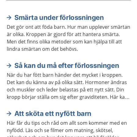
Smärta under förlossningen
Aktuella artiklar
Det gör ont att föda barn. Hur man upplever smärtan
är olika. Kroppen är gjord för att hantera smärta.
Men det finns olika metoder som kan hjälpa till att
lindra smärtan om det behövs.
Så kan du må efter förlossningen
När du har fött barn händer det mycket i kroppen.
Det kan du känna av på olika sätt. Hormoner ändras
och muskler och leder belastas på ett nytt sätt. Din
kropp börjar ställa om sig efter graviditeten. Här kan
du läsa om vad som kan hända med kroppen efter
att du har fött barn.
Att sköta ett nyfött barn
Här får du tips och råd om allt som kommer med en
nyfödd. Läs och se filmer om matning, skötsel,