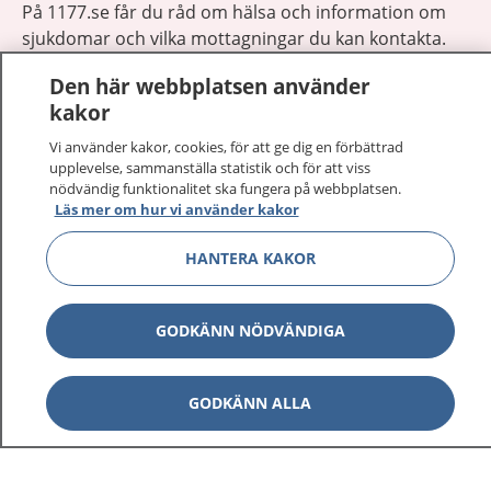
På 1177.se får du råd om hälsa och information om
sjukdomar och vilka mottagningar du kan kontakta.
Logga in för att läsa din journal och göra dina
Den här webbplatsen använder
vårdärenden. Ring telefonnummer 1177 för
kakor
sjukvårdsrådgivning dygnet runt.
1177 ger dig råd när du vill må bättre.
Vi använder kakor, cookies, för att ge dig en förbättrad
upplevelse, sammanställa statistik och för att viss
nödvändig funktionalitet ska fungera på webbplatsen.
Läs mer om hur vi använder kakor
HANTERA KAKOR
Visa inn
1177 på flera språk
GODKÄNN NÖDVÄNDIGA
Visa inn
Om 1177
Visa inn
GODKÄNN ALLA
Kontakt
Behandling av personuppgifter