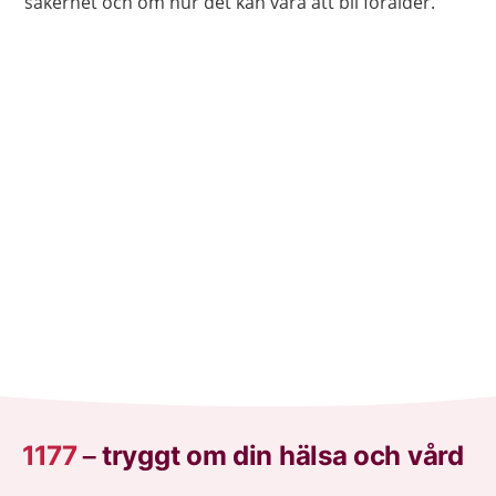
säkerhet och om hur det kan vara att bli förälder.
1177
–
tryggt om din hälsa och vård