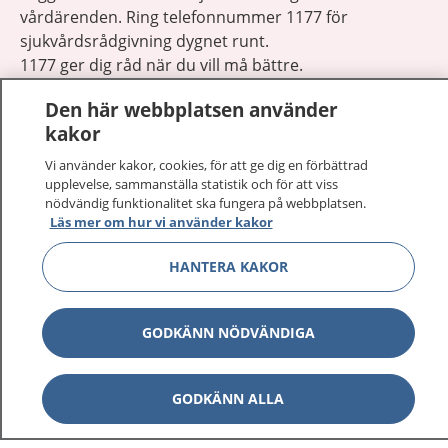
vårdärenden. Ring telefonnummer 1177 för
sjukvårdsrådgivning dygnet runt.
1177 ger dig råd när du vill må bättre.
Den här webbplatsen använder
kakor
Vi använder kakor, cookies, för att ge dig en förbättrad
upplevelse, sammanställa statistik och för att viss
Visa inn
1177 på flera språk
nödvändig funktionalitet ska fungera på webbplatsen.
Läs mer om hur vi använder kakor
Visa inn
Om 1177
HANTERA KAKOR
Visa inn
Kontakt
GODKÄNN NÖDVÄNDIGA
Behandling av personuppgifter
GODKÄNN ALLA
Hantering av kakor