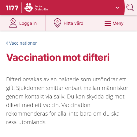
Du har valt region
Örebro län
.
Till startsidan för 1177
på 1177.se
på 1177.se
Meny
Logga in
Hitta vård
Vaccinationer
Vaccination mot difteri
Difteri orsakas av en bakterie som utsöndrar ett
gift. Sjukdomen smittar enbart mellan människor
genom kontakt via saliv. Du kan skydda dig mot
difteri med ett vaccin. Vaccination
rekommenderas för alla, inte bara om du ska
resa utomlands.