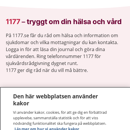
1177
–
tryggt om din hälsa och vård
På 1177.se får du råd om hälsa och information om
sjukdomar och vilka mottagningar du kan kontakta.
Logga in för att läsa din journal och göra dina
vårdärenden. Ring telefonnummer 1177 för
sjukvårdsrådgivning dygnet runt.
1177 ger dig råd när du vill må bättre.
Den här webbplatsen använder
kakor
Visa inn
1177 på flera språk
Vi använder kakor, cookies, för att ge dig en förbättrad
upplevelse, sammanställa statistik och för att viss
Visa inn
nödvändig funktionalitet ska fungera på webbplatsen.
Om 1177
Läs mer om hur vi använder kakor