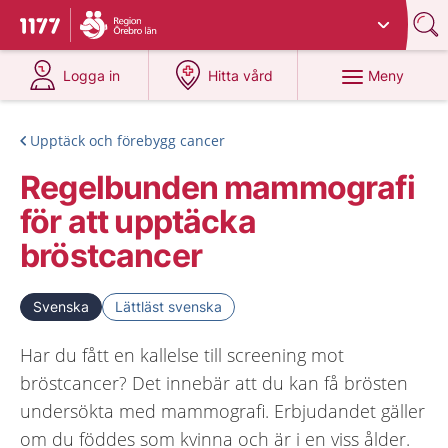
Du har valt region
Örebro län
.
Till startsidan för 1177
på 1177.se
på 1177.se
Meny
Logga in
Hitta vård
Upptäck och förebygg cancer
Regelbunden mammografi
för att upptäcka
bröstcancer
Svenska
Lättläst svenska
Har du fått en kallelse till screening mot
bröstcancer? Det innebär att du kan få brösten
undersökta med mammografi. Erbjudandet gäller
om du föddes som kvinna och är i en viss ålder.