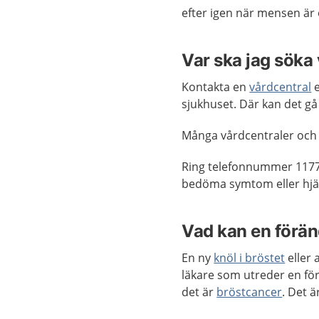
efter igen när mensen är
Var ska jag söka
Kontakta en
vårdcentral
e
sjukhuset. Där kan det gå
Många vårdcentraler och
Ring telefonnummer 1177
bedöma symtom eller hjäl
Vad kan en förän
En ny
knöl i bröstet
eller 
läkare som utreder en fö
det är
bröstcancer
. Det ä