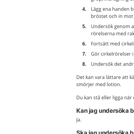
Lägg ena handen ba
bröstet och in mot
Undersök genom att 
rörelserna med raka
Fortsätt med cirke
Gör cirkelrörelser 
Undersök det andr
Det kan vara lättare att 
smörjer med lotion.
Du kan stå eller ligga nä
Kan jag undersöka b
Ja.
Ska jag undersöka b