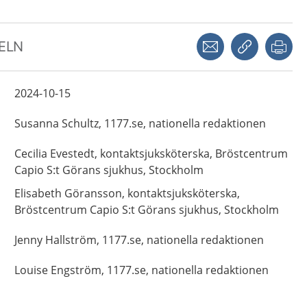
Dela via mejl
Kopiera län
Skr
KELN
2024-10-15
Susanna
Schultz,
1177.se, nationella redaktionen
Cecilia
Evestedt,
kontaktsjuksköterska,
Bröstcentrum
Capio S:t Görans sjukhus,
Stockholm
Elisabeth
Göransson,
kontaktsjuksköterska,
Bröstcentrum Capio S:t Görans sjukhus,
Stockholm
Jenny
Hallström,
1177.se, nationella redaktionen
Louise
Engström,
1177.se, nationella redaktionen