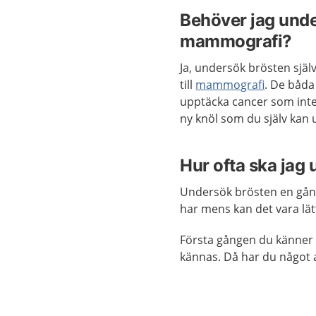
Behöver jag und
mammografi?
Ja, undersök brösten själv
till
mammografi
. De båd
upptäcka cancer som inte
ny knöl som du själv kan 
Hur ofta ska jag
Undersök brösten en gån
har mens kan det vara lät
Första gången du känner i
kännas. Då har du något a