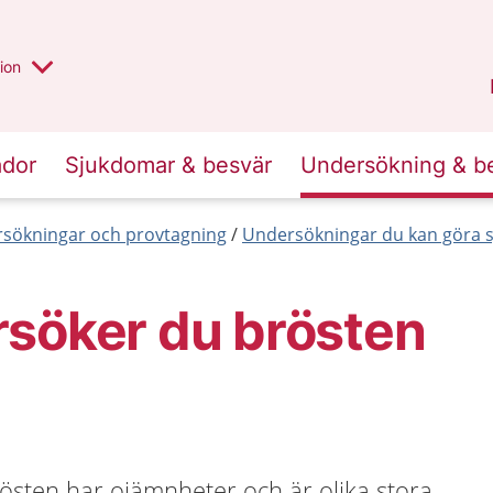
valt region
annan
ion
Örebro län
.
ador
Sjukdomar & besvär
Undersökning & b
sökningar och provtagning
Undersökningar du kan göra s
rsöker du brösten
brösten har ojämnheter och är olika stora.