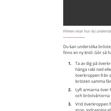
Filmen visar hur du undersök
Du kan undersöka brösten
finns en ny knöl. Gör så h
Ta av dig på överk
hänga rakt ned elle
överkroppen från si
brösten samma fär
Lyft armarna över h
och bröstvårtorna 
Vrid överkroppen f
grop, indragning e