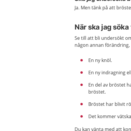
Ja. Men tänk på att bröst
När ska jag söka
Se till att bli undersökt 
någon annan förändring, t
En ny knöl.
En ny indragning el
En del av bröstet h
bröstet.
Bröstet har blivit rö
Det kommer vätska u
Du kan vänta med att kon