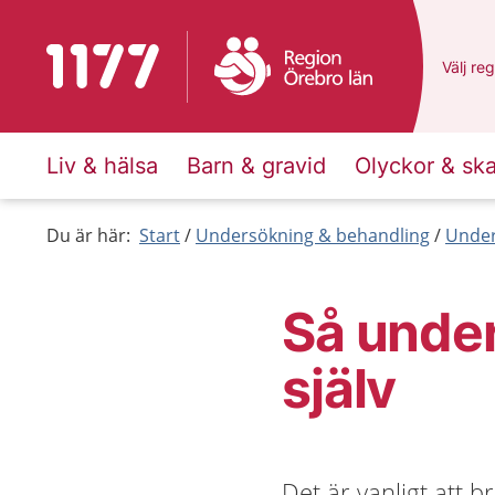
Till startsidan för 1177
Du har 
Välj
en 
reg
Liv & hälsa
Barn & gravid
Olyckor & sk
Du är här:
Start
Undersökning & behandling
Under
Så unde
själv
Det är vanligt att 