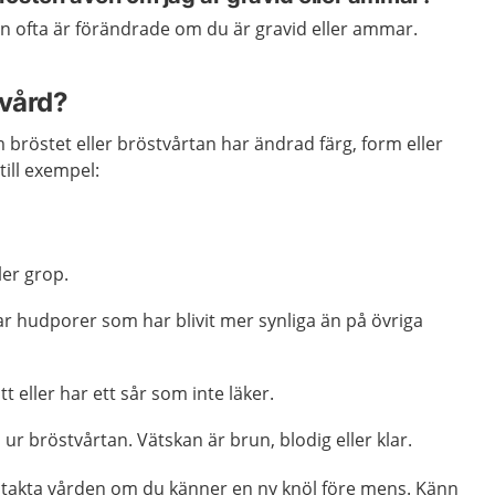
en ofta är förändrade om du är gravid eller ammar.
 vård?
om bröstet eller bröstvårtan har ändrad färg, form eller
ill exempel:
ler grop.
ar hudporer som har blivit mer synliga än på övriga
tt eller har ett sår som inte läker.
r bröstvårtan. Vätskan är brun, blodig eller klar.
takta vården om du känner en ny knöl före mens. Känn