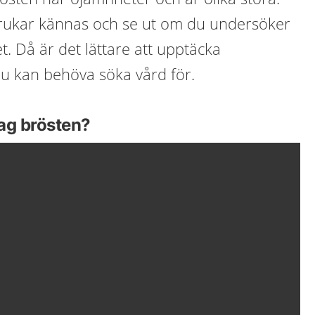
brukar kännas och se ut om du undersöker
. Då är det lättare att upptäcka
u kan behöva söka vård för.
ag brösten?