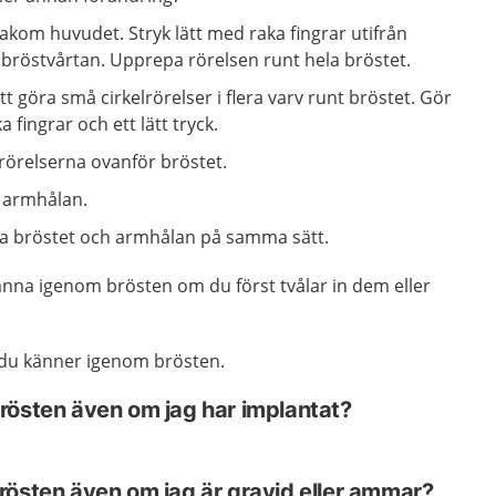
kom huvudet. Stryk lätt med raka fingrar utifrån
 bröstvårtan. Upprepa rörelsen runt hela bröstet.
göra små cirkelrörelser i flera varv runt bröstet. Gör
 fingrar och ett lätt tryck.
lrörelserna ovanför bröstet.
i armhålan.
a bröstet och armhålan på samma sätt.
känna igenom brösten om du först tvålar in dem eller
r du känner igenom brösten.
rösten även om jag har implantat?
rösten även om jag är gravid eller ammar?