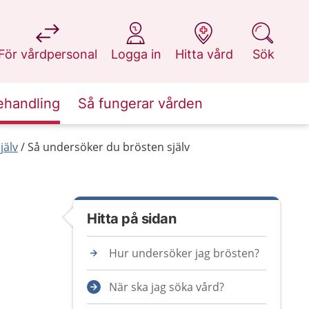
på 1177.se
på 1177.se
på 1177.se
på 1177.se
För vårdpersonal
Logga in
Hitta vård
Sök
ehandling
Så fungerar vården
jälv
Så undersöker du brösten själv
Hitta på sidan
Hur undersöker jag brösten?
När ska jag söka vård?