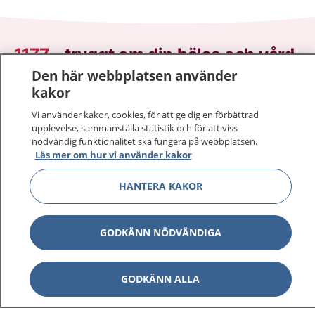
1177
–
tryggt om din hälsa och vård
Den här webbplatsen använder
På 1177.se får du råd om hälsa och information om
kakor
sjukdomar och vilka mottagningar du kan kontakta.
Vi använder kakor, cookies, för att ge dig en förbättrad
Logga in för att läsa din journal och göra dina
upplevelse, sammanställa statistik och för att viss
vårdärenden. Ring telefonnummer 1177 för
nödvändig funktionalitet ska fungera på webbplatsen.
sjukvårdsrådgivning dygnet runt.
Läs mer om hur vi använder kakor
1177 ger dig råd när du vill må bättre.
HANTERA KAKOR
GODKÄNN NÖDVÄNDIGA
Visa inn
1177 på flera språk
GODKÄNN ALLA
Visa inn
Om 1177