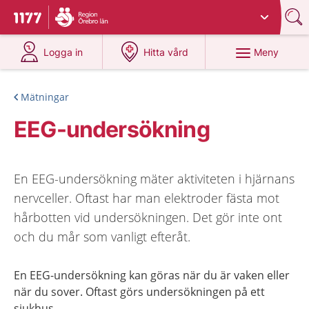
Du har valt region
Örebro län
.
Till startsidan för 1177
på 1177.se
på 1177.se
Meny
Logga in
Hitta vård
Mätningar
EEG-undersökning
En EEG-undersökning mäter aktiviteten i hjärnans
nervceller. Oftast har man elektroder fästa mot
hårbotten vid undersökningen. Det gör inte ont
och du mår som vanligt efteråt.
En EEG-undersökning kan göras när du är vaken eller
när du sover. Oftast görs undersökningen på ett
sjukhus.