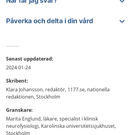
När får jag svar?
Påverka och delta i din vård
Senast uppdaterad
:
2024-01-24
Skribent
:
Klara
Johansson,
redaktör,
1177.se, nationella
redaktionen,
Stockholm
Granskare
:
Marita
Englund,
läkare, specialist i klinisk
neurofysiologi,
Karolinska universitetssjukhuset,
Stockholm