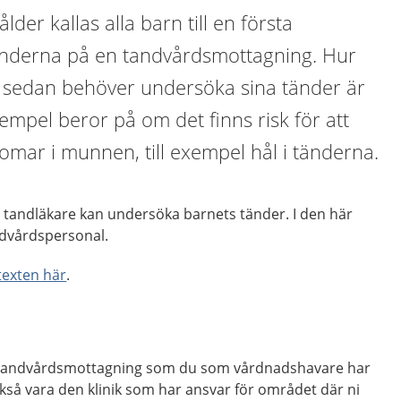
lder kallas alla barn till en första
änderna på en tandvårdsmottagning. Hur
 sedan behöver undersöka sina tänder är
exempel beror på om det finns risk för att
omar i munnen, till exempel hål i tänderna.
 tandläkare kan undersöka barnets tänder. I den här
ndvårdspersonal.
 texten här
.
den tandvårdsmottagning som du som vårdnadshavare har
också vara den klinik som har ansvar för området där ni