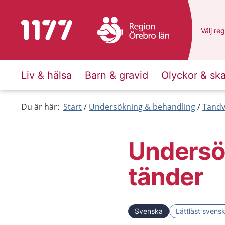
Till startsidan för 1177
Du har 
Välj
en 
reg
Liv & hälsa
Barn & gravid
Olyckor & sk
Du är här:
Start
Undersökning & behandling
Tandv
Undersö
tänder
Svenska
Lättläst svens