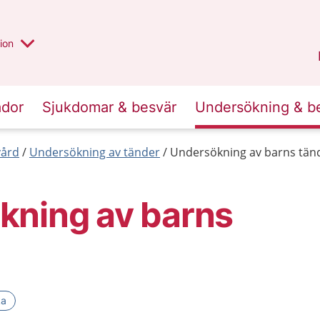
valt region
annan
ion
Örebro län
.
ador
Sjukdomar & besvär
Undersökning & b
ård
Undersökning av tänder
Undersökning av barns tän
kning av barns
ka