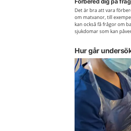
Förbered dig på fråg
Det är bra att vara förbe
om matvanor, till exempel
kan också få frågor om b
sjukdomar som kan påve
Hur går undersök