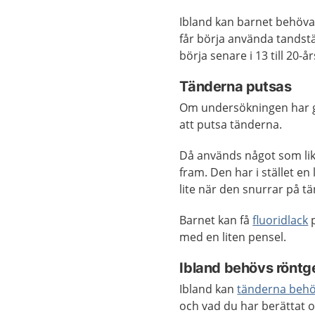
Ibland kan barnet behöv
får börja använda tandställ
börja senare i 13 till 20-å
Tänderna putsas
Om undersökningen har g
att putsa tänderna.
Då används något som likn
fram. Den har i stället e
lite när den snurrar på t
Barnet kan få
fluoridlack
p
med en liten pensel.
Ibland behövs röntg
Ibland kan
tänderna behö
och vad du har berättat