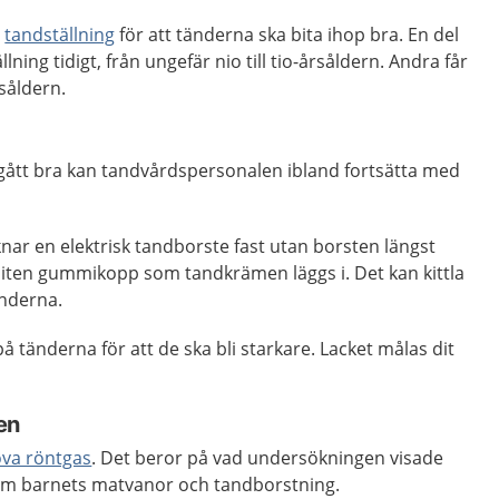
a
tandställning
för att tänderna ska bita ihop bra. En del
ning tidigt, från ungefär nio till tio-årsåldern. Andra får
rsåldern.
ått bra kan tandvårdspersonalen ibland fortsätta med
ar en elektrisk tandborste fast utan borsten längst
n liten gummikopp som tandkrämen läggs i. Det kan kittla
änderna.
å tänderna för att de ska bli starkare. Lacket målas dit
en
va röntgas
. Det beror på vad undersökningen visade
 om barnets matvanor och tandborstning.