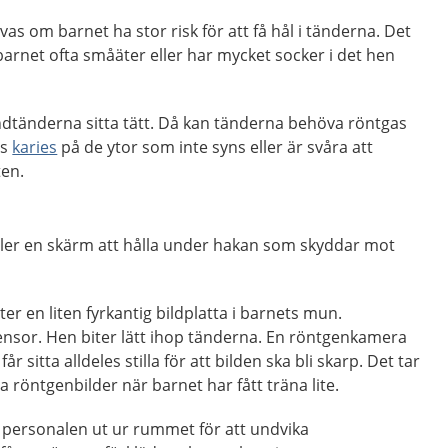
s om barnet ha stor risk för att få hål i tänderna. Det
barnet ofta småäter eller har mycket socker i det hen
ndtänderna sitta tätt. Då kan tänderna behöva röntgas
as
karies
på de ytor som inte syns eller är svåra att
en.
eller en skärm att hålla under hakan som skyddar mot
r en liten fyrkantig bildplatta i barnets mun.
sensor. Hen biter lätt ihop tänderna. En röntgenkamera
år sitta alldeles stilla för att bilden ska bli skarp. Det tar
 röntgenbilder när barnet har fått träna lite.
h personalen ut ur rummet för att undvika