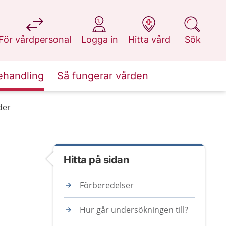
på 1177.se
på 1177.se
på 1177.se
på 1177.se
För vårdpersonal
Logga in
Hitta vård
Sök
ehandling
Så fungerar vården
der
Hitta på sidan
Förberedelser
Hur går undersökningen till?