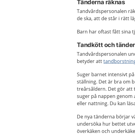
Tänderna räknas
Tandvårdspersonalen räk
de ska, att de står i rätt 
Barn har oftast fått sina 
Tandkött och tänder
Tandvårdspersonalen under
betyder att
tandborstnin
Suger barnet intensivt p
ställning. Det är bra om 
treårsåldern. Det gör att
suger på nappen genom att
eller nattning. Du kan lä
De nya tänderna börjar vä
undersöka hur bettet utve
överkäken och underkäke