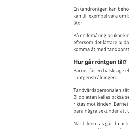
En tandröntgen kan behöva
kan till exempel vara om 
äter.
På en femåring brukar ki
eftersom det lättare bild
komma åt med tandborst
Hur går röntgen till?
Barnet får en halskrage 
röntgenstrålningen.
Tandvårdspersonalen sätte
Bildplattan kallas också 
riktas mot kinden. Barnet f
bara några sekunder att ta
När bilden tas går du oc