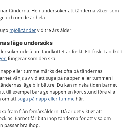
nar tänderna. Hen undersöker att tänderna växer som
läge och om de är hela.
tjugo
mjölktänder
vid tre års ålder.
nas läge undersöks
söker också om tandköttet är friskt. Ett friskt tandkött
gen
fungerar som den ska.
å napp eller tumme märks det ofta på tändernas
barnet vänjs av vid att suga på nappen eller tummen i
 tändernas läge blir bättre. Du kan minska tiden barnet
 till exempel bara ge nappen en kort stund före vila
sa om att
suga på napp eller tumme
här.
xa fram från femårsåldern. Då är det viktigt att
cklas. Barnet får bita ihop tänderna för att visa om
n passar bra ihop.