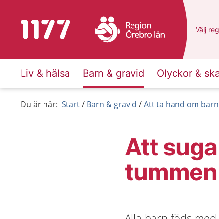
Till startsidan för 1177
Du har 
Välj
en 
reg
Liv & hälsa
Barn & gravid
Olyckor & sk
Du är här:
Start
Barn & gravid
Att ta hand om barn
Att suga
tummen
Alla barn föds med 