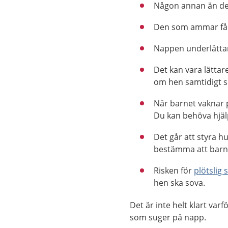
Någon annan än den
Den som ammar får mö
Nappen underlätta
Det kan vara lättare
om hen samtidigt s
När barnet vaknar 
Du kan behöva hjäl
Det går att styra h
bestämma att barne
Risken för
plötslig
hen ska sova.
Det är inte helt klart va
som suger på napp.