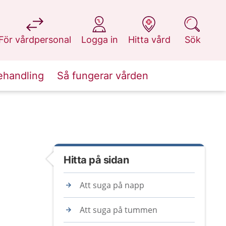
på 1177.se
på 1177.se
på 1177.se
på 1177.se
För vårdpersonal
Logga in
Hitta vård
Sök
ehandling
Så fungerar vården
Hitta på sidan
Att suga på napp
Att suga på tummen