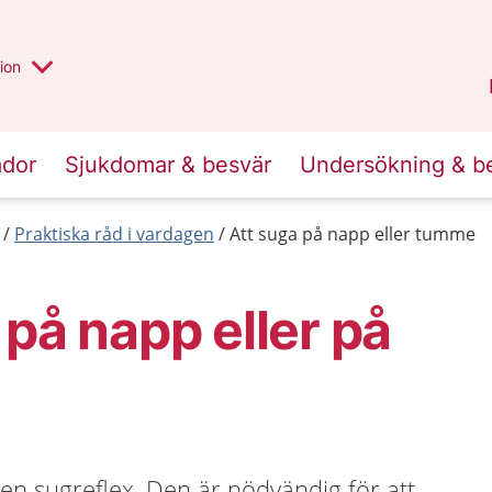
valt region
annan
ion
Örebro län
.
ador
Sjukdomar & besvär
Undersökning & b
Praktiska råd i vardagen
Att suga på napp eller tumme
 på napp eller på
en sugreflex. Den är nödvändig för att