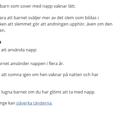
t barn som sover med napp vaknar lätt.
ara att barnet sväljer mer av det slem som bildas i
isken att slemmet gör att andningen upphör, även om den
ten.
p
 att använda napp:
barnet använder nappen i flera år.
t att somna igen om hen vaknar på natten och har
tt lugna barnet om du har glömt att ta med napp.
änge kan
påverka tänderna
.