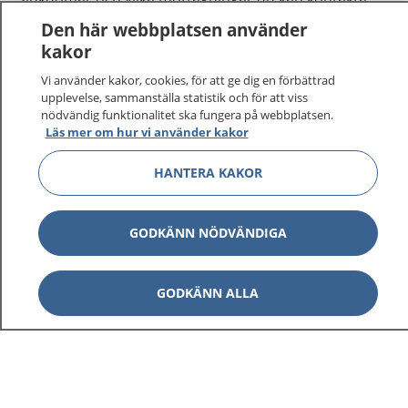
Logga in för att läsa din journal och göra dina
Den här webbplatsen använder
vårdärenden. Ring telefonnummer 1177 för
kakor
sjukvårdsrådgivning dygnet runt.
Vi använder kakor, cookies, för att ge dig en förbättrad
1177 ger dig råd när du vill må bättre.
upplevelse, sammanställa statistik och för att viss
nödvändig funktionalitet ska fungera på webbplatsen.
Läs mer om hur vi använder kakor
HANTERA KAKOR
Visa inn
1177 på flera språk
GODKÄNN NÖDVÄNDIGA
Visa inn
Om 1177
GODKÄNN ALLA
Visa inn
Kontakt
Behandling av personuppgifter