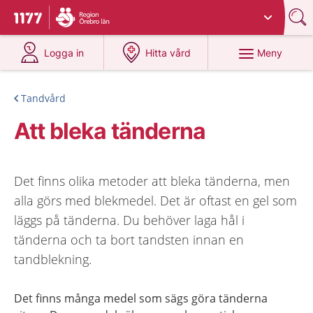
Du har valt region
Örebro län
.
Till startsidan för 1177
på 1177.se
på 1177.se
Meny
Logga in
Hitta vård
Tandvård
Att bleka tänderna
Det finns olika metoder att bleka tänderna, men
alla görs med blekmedel. Det är oftast en gel som
läggs på tänderna. Du behöver laga hål i
tänderna och ta bort tandsten innan en
tandblekning.
Det finns många medel som sägs göra tänderna