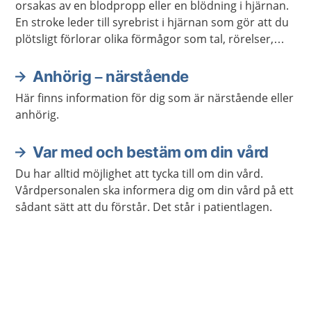
orsakas av en blodpropp eller en blödning i hjärnan.
En stroke leder till syrebrist i hjärnan som gör att du
plötsligt förlorar olika förmågor som tal, rörelser,
känsel och syn. Det kan vara livshotande och kräver
omedelbar vård på sjukhus. Ring genast 112 om du
Anhörig – närstående
själv eller någon i närheten har symtom som kan
Här finns information för dig som är närstående eller
bero på stroke.
anhörig.
Var med och bestäm om din vård
Du har alltid möjlighet att tycka till om din vård.
Vårdpersonalen ska informera dig om din vård på ett
sådant sätt att du förstår. Det står i patientlagen.