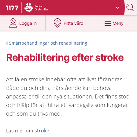
Du har valt region
Örebro län
.
Till startsidan för 1177
på 1177.se
på 1177.se
Meny
Logga in
Hitta vård
Smärtbehandlingar och rehabilitering
Rehabilitering efter stroke
Att få en stroke innebär ofta att livet förändras.
Både du och dina närstående kan behöva
anpassa er till den nya situationen. Det finns stöd
och hjälp för att hitta ett vardagsliv som fungerar
och som du trivs med.
Läs mer om
stroke
.