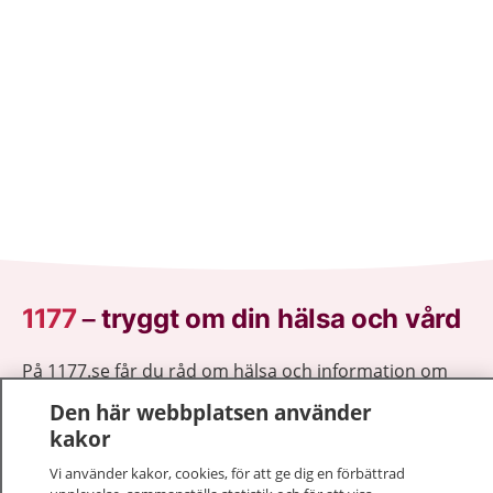
1177
–
tryggt om din hälsa och vård
På 1177.se får du råd om hälsa och information om
sjukdomar och vilka mottagningar du kan kontakta.
Den här webbplatsen använder
Logga in för att läsa din journal och göra dina
kakor
vårdärenden. Ring telefonnummer 1177 för
Vi använder kakor, cookies, för att ge dig en förbättrad
sjukvårdsrådgivning dygnet runt.