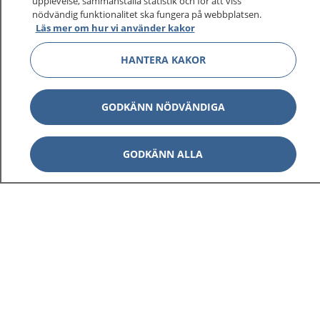
upplevelse, sammanställa statistik och för att viss
1177 ger dig råd när du vill må bättre.
nödvändig funktionalitet ska fungera på webbplatsen.
Läs mer om hur vi använder kakor
HANTERA KAKOR
Visa inn
1177 på flera språk
GODKÄNN NÖDVÄNDIGA
Visa inn
Om 1177
GODKÄNN ALLA
Visa inn
Kontakt
Behandling av personuppgifter
Hantering av kakor
Inställningar för kakor