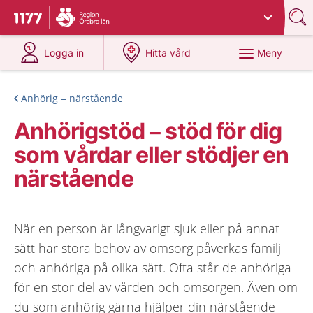
Du har valt region
Örebro län
.
Till startsidan för 1177
på 1177.se
på 1177.se
Meny
Logga in
Hitta vård
Anhörig – närstående
Anhörigstöd – stöd för dig
som vårdar eller stödjer en
närstående
När en person är långvarigt sjuk eller på annat
sätt har stora behov av omsorg påverkas familj
och anhöriga på olika sätt. Ofta står de anhöriga
för en stor del av vården och omsorgen. Även om
du som anhörig gärna hjälper din närstående