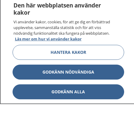
Den här webbplatsen använder
kakor
Vi använder kakor, cookies, för att ge dig en förbättrad
upplevelse, sammanställa statistik och för att viss
nödvändig funktionalitet ska fungera på webbplatsen.
Visa inn
1177 på flera språk
Läs mer om hur vi använder kakor
Visa inn
HANTERA KAKOR
Om 1177
Visa inn
Kontakt
GODKÄNN NÖDVÄNDIGA
Behandling av personuppgifter
GODKÄNN ALLA
Hantering av kakor
Inställningar för kakor