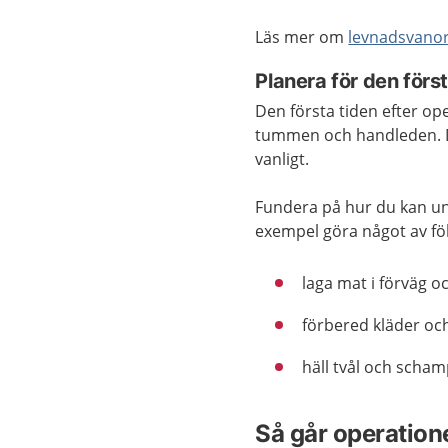
Läs mer om
levnadsvano
Planera för den förs
Den första tiden efter op
tummen och handleden. 
vanligt.
Fundera på hur du kan unde
exempel göra något av fö
laga mat i förväg oc
förbered kläder och
häll tvål och sch
Så går operatione