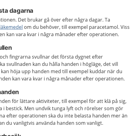
rsta dagarna
tionen. Det brukar gå över efter några dagar. Ta
 läkemedel
om du behöver, till exempel paracetamol. Viss
n kan vara kvar i några månader efter operationen.
llen
och fingrarna svullnar det första dygnet efter
ka svullnaden kan du hålla handen i högläge, det vill
u kan höja upp handen med till exempel kuddar när du
 handen kan vara kvar i några månader efter operationen.
handen
n för lättare aktiviteter, till exempel för att klä på sig,
la i bestick. Men undvik tunga lyft och rörelser som gör
rna efter operationen ska du inte belasta handen mer än
 kan du vanligtvis använda handen som vanligt.