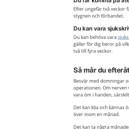
Du får komma på åt
Efter ungefär två veckor 
stygnen och förbandet.
Du kan vara sjukskr
Du kan behöva vara
sjuks
gäller för dig beror på vil
två till fyra veckor.
Så mår du efterå
Besvär med domningar och
operationen. Om nerven v
vara öm i handen, särskil
Det kan klia och kännas ö
över inom en månad.
Det kan ta några månader 