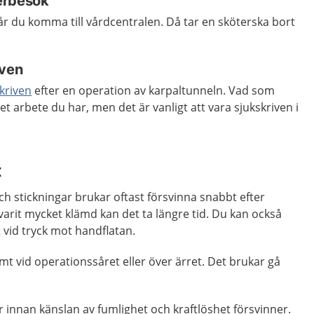
erbesök
får du komma till vårdcentralen. Då tar en sköterska bort
iven
kriven
efter en operation av karpaltunneln. Vad som
ket arbete du har, men det är vanligt att vara sjukskriven i
t
 stickningar brukar oftast försvinna snabbt efter
arit mycket klämd kan det ta längre tid. Du kan också
t vid tryck mot handflatan.
mt vid operationssåret eller över ärret. Det brukar gå
innan känslan av fumlighet och kraftlöshet försvinner.