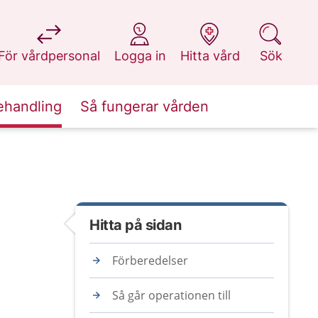
på 1177.se
på 1177.se
på 1177.se
på 1177.se
För vårdpersonal
Logga in
Hitta vård
Sök
ehandling
Så fungerar vården
Hitta på sidan
Förberedelser
Så går operationen till