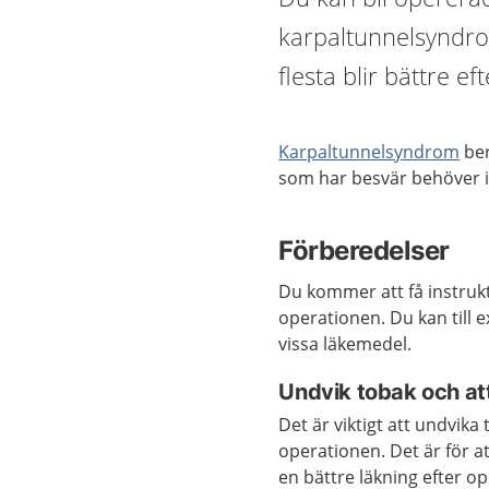
karpaltunnelsyndro
flesta blir bättre e
Karpaltunnelsynd
r
om
be
som har
besvär
behöver 
Förberedelser
Du kommer att få instru
operationen. Du kan till 
vissa läkemedel.
Undvik tobak och att
Det är viktigt att undvik
operationen. Det är för at
en bättre läkning efter o