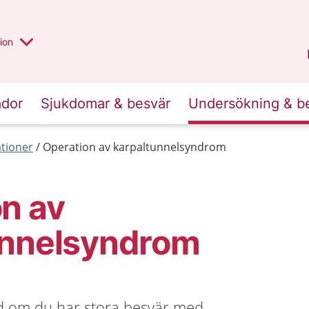
valt region
annan
ion
Örebro län
.
ador
Sjukdomar & besvär
Undersökning & b
tioner
Operation av karpaltunnelsyndrom
n av
unnelsyndrom
d om du har stora besvär med