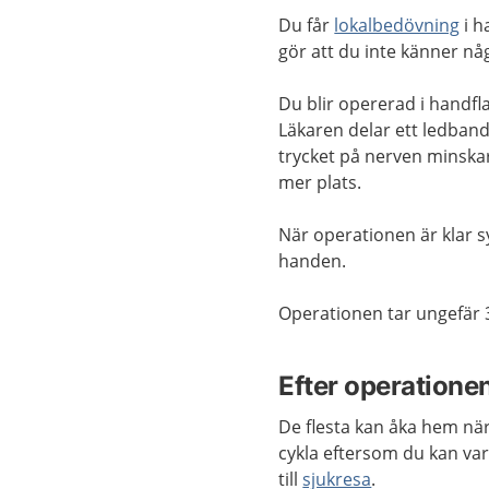
Du
får
lokalbedövning
i h
gör att du inte känner
n
å
Du blir opererad i handfl
Läkaren delar ett ledba
trycket på nerven
minska
mer plats.
När
operationen är klar s
handen
.
Operationen tar
ungefär
Efter operatione
De flesta kan åka hem när 
cykla eftersom du kan var
till
sjukresa
.