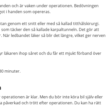
a
nden
och är
va
ken
under operationen.
Bedövningen
got i handen som opereras.
atan genom ett snitt eller med så kallad
titthålskirurgi
.
nd som
täcker
den så kallade
karpaltunneln
. Det gör att
r
. När ledbandet
läker s
å blir det längre
, vilket
ger nerven
yr läkaren ihop såret
och du får ett
mjukt
förband över
30
minuter.
n
operationen är klar. Men du bör inte köra bil själv eller
a påverkad och trött efter operationen. Du kan ha rätt