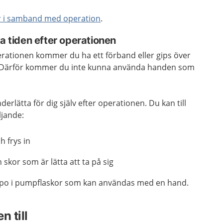
r i samband med operation
.
ta tiden efter operationen
erationen kommer du ha ett förband eller gips över
Därför kommer du inte kunna använda handen som
rlätta för dig själv efter operationen. Du kan till
ljande:
h frys in
 skor som är lätta att ta på sig
ampo i pumpflaskor som kan användas med en hand.
n till