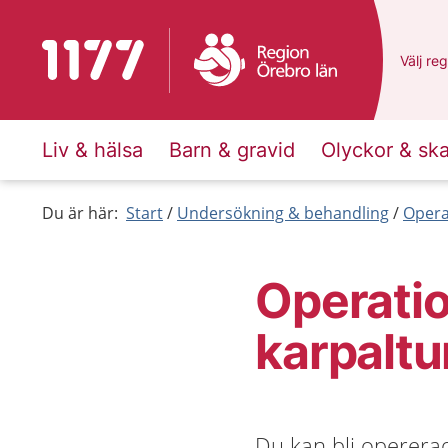
Till startsidan för 1177
Du har 
Välj
en 
reg
Liv & hälsa
Barn & gravid
Olyckor & sk
Du är här:
Start
Undersökning & behandling
Opera
Operatio
karpalt
Du kan bli operera