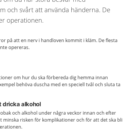
m och svårt att använda händerna. De
fter operationen.
ror på att
en
nerv i
handloven
kommit i kläm.
De flesta
inte opereras.
ktioner om hur du ska förbereda dig hemma innan
exempel behöva duscha med en speciell tvål och sluta ta
 dricka alkohol
a tobak och alkohol under några veckor innan och efter
t minska risken för komplikationer och för att det ska bli
perationen.