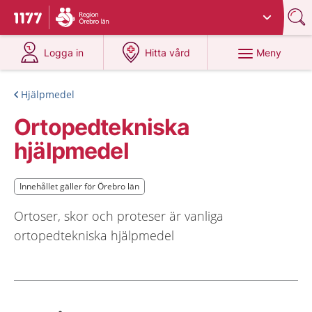
Du har valt region
Örebro län
.
Till startsidan för 1177
på 1177.se
på 1177.se
Meny
Logga in
Hitta vård
Hjälpmedel
Ortopedtekniska
hjälpmedel
Innehållet gäller för Örebro län
Innehållet gäller för Örebro län
Ortoser, skor och proteser är vanliga
ortopedtekniska hjälpmedel