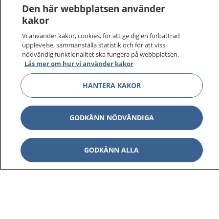
Den här webbplatsen använder
kakor
Vi använder kakor, cookies, för att ge dig en förbättrad
upplevelse, sammanställa statistik och för att viss
nödvändig funktionalitet ska fungera på webbplatsen.
Läs mer om hur vi använder kakor
HANTERA KAKOR
1177
–
tryggt om din hälsa och vård
På 1177.se får du råd om hälsa och information om
GODKÄNN NÖDVÄNDIGA
sjukdomar och vilka mottagningar du kan kontakta.
Logga in för att läsa din journal och göra dina
vårdärenden. Ring telefonnummer 1177 för
GODKÄNN ALLA
sjukvårdsrådgivning dygnet runt.
1177 ger dig råd när du vill må bättre.