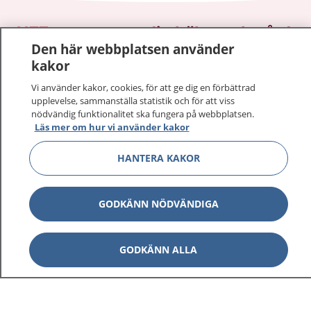
1177
–
tryggt om din hälsa och vård
Den här webbplatsen använder
kakor
På 1177.se får du råd om hälsa och information om
sjukdomar och vilka mottagningar du kan kontakta.
Vi använder kakor, cookies, för att ge dig en förbättrad
Logga in för att läsa din journal och göra dina
upplevelse, sammanställa statistik och för att viss
nödvändig funktionalitet ska fungera på webbplatsen.
vårdärenden. Ring telefonnummer 1177 för
Läs mer om hur vi använder kakor
sjukvårdsrådgivning dygnet runt.
1177 ger dig råd när du vill må bättre.
HANTERA KAKOR
GODKÄNN NÖDVÄNDIGA
Visa inn
1177 på flera språk
GODKÄNN ALLA
Visa inn
Om 1177