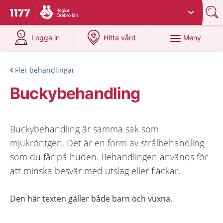
Du har valt region
Örebro län
.
Till startsidan för 1177
på 1177.se
på 1177.se
Meny
Logga in
Hitta vård
Fler behandlingar
Buckybehandling
Buckybehandling är samma sak som
mjukröntgen. Det är en form av strålbehandling
som du får på huden. Behandlingen används för
att minska besvär med utslag eller fläckar.
Den här texten gäller både barn och vuxna.