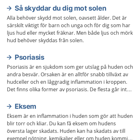
Så skyddar du dig mot solen
Aktuella artiklar
Alla behöver skydd mot solen, oavsett ålder. Det är
särskilt viktigt för barn och unga och för dig som har
ljus hud eller mycket fräknar. Men både ljus och mörk
hud behöver skyddas från solen.
Psoriasis
Psoriasis är en sjukdom som ger utslag på huden och
andra besvär. Orsaken är en alltför snabb tillväxt av
hudceller och en låggradig inflammation i kroppen.
Det finns olika former av psoriasis. De flesta går inte
över men kan försvinna i perioder med hjälp av olika
behandlingar och lämpliga levnadsvanor.
Eksem
Eksem är en inflammation i huden som gör att huden
blir torr och kliar. Du kan få eksem om hudens
översta lager skadats. Huden kan ha skadats av till
exempel nötning, kemikalier eller om huden kommit i