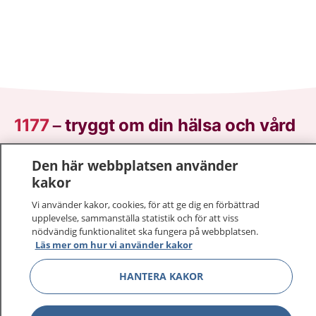
1177
–
tryggt om din hälsa och vård
På 1177.se får du råd om hälsa och information om
Den här webbplatsen använder
sjukdomar och vilka mottagningar du kan kontakta.
kakor
Logga in för att läsa din journal och göra dina
Vi använder kakor, cookies, för att ge dig en förbättrad
vårdärenden. Ring telefonnummer 1177 för
upplevelse, sammanställa statistik och för att viss
sjukvårdsrådgivning dygnet runt.
nödvändig funktionalitet ska fungera på webbplatsen.
1177 ger dig råd när du vill må bättre.
Läs mer om hur vi använder kakor
HANTERA KAKOR