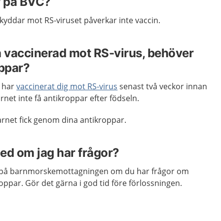
r på BVC?
kyddar mot RS-viruset påverkar inte vaccin.
h vaccinerad mot RS-virus, behöver
oppar?
d har
vaccinerat dig mot RS-virus
senast två veckor innan
net inte få antikroppar efter födseln.
rnet fick genom dina antikroppar.
ed om jag har frågor?
på barnmorskemottagningen om du har frågor om
ppar. Gör det gärna i god tid före förlossningen.