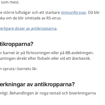
s som mest.
e större luftvägar och ett starkare
immunförsvar
. Då blir
sjuka om de blir smittade av RS-virus.
terligare doser av antikropparna
.
ntikropparna?
 barnet är på förlossningen eller på BB-avdelningen.
ntingen direkt efter födseln eller vid ett återbesök.
spruta i barnets lår.
verkningar av antikropparna?
anligt. Behandlingen är noga testad och biverkningarna