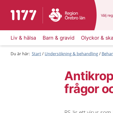
Till startsidan för 1177
Du har 
Välj
en 
reg
Liv & hälsa
Barn & gravid
Olyckor & sk
Du är här:
Start
Undersökning & behandling
Behan
Antikrop
frågor o
RS är ett virus som