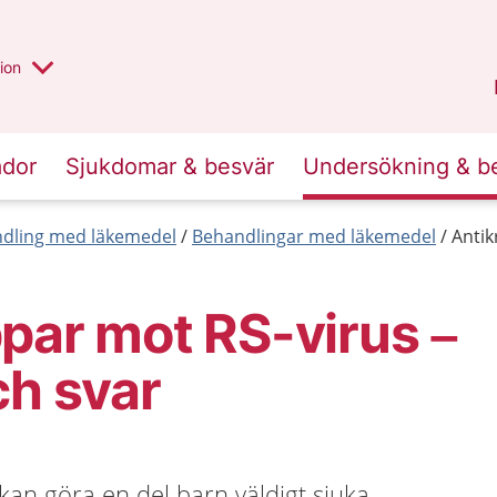
valt region
annan
ion
Örebro län
.
ador
Sjukdomar & besvär
Undersökning & b
dling med läkemedel
Behandlingar med läkemedel
Antik
par mot RS-virus –
ch svar
 kan göra en del barn väldigt sjuka.