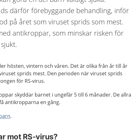
ds därför förebyggande behandling, inför
od på året som viruset sprids som mest.
ed antikroppar, som minskar risken för
 sjukt.
r hösten, vintern och våren. Det är olika från år till år
iruset sprids mest. Den perioden när viruset sprids
songen för RS-virus.
par skyddar barnet i ungefär 5 till 6 månader. De allra
 få antikropparna en gång.
 barn
.
ar mot RS-virus?