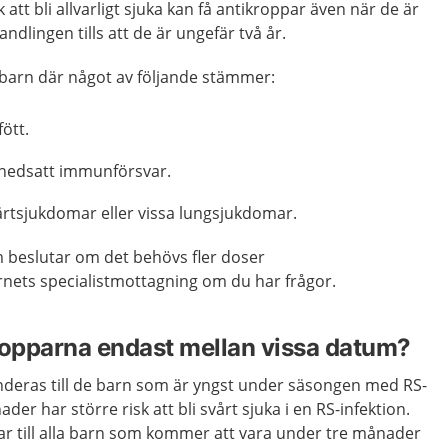
att bli allvarligt sjuka kan få antikroppar även när de är
dlingen tills att de är ungefär två år.
a barn där något av följande stämmer:
fött.
 nedsatt immunförsvar.
ärtsjukdomar eller vissa lungsjukdomar.
m beslutar om det behövs fler doser
rnets specialistmottagning om du har frågor.
ropparna endast mellan vissa datum?
eras till de barn som är yngst under säsongen med RS-
der har större risk att bli svårt sjuka i en RS-infektion.
ar till alla barn som kommer att vara under tre månader