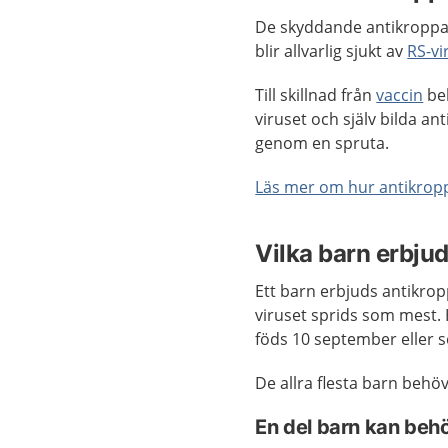
De skyddande antikroppar
blir allvarlig sjukt av
RS-vi
Till skillnad från
vaccin
beh
viruset och själv bilda ant
genom en spruta.
Läs mer om hur antikrop
Vilka barn erbju
Ett barn erbjuds antikro
viruset sprids som mest.
föds 10 september eller 
De allra flesta barn behö
En del barn kan behö