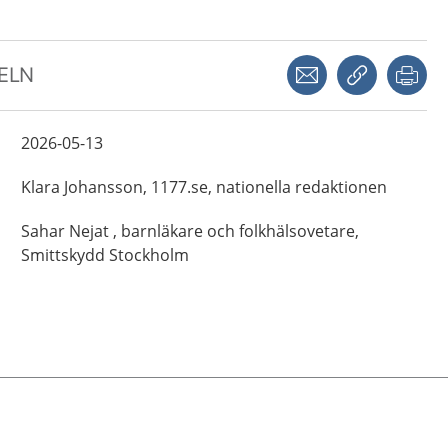
Dela via mejl
Kopiera län
Skr
KELN
2026-05-13
Klara
Johansson,
1177.se, nationella redaktionen
Sahar
Nejat ,
barnläkare och folkhälsovetare,
Smittskydd Stockholm