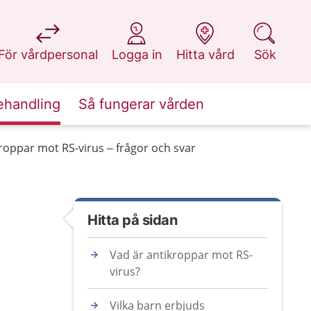
på 1177.se
på 1177.se
på 1177.se
på 1177.se
För vårdpersonal
Logga in
Hitta vård
Sök
ehandling
Så fungerar vården
roppar mot RS-virus – frågor och svar
Hitta på sidan
Vad är antikroppar mot RS-
virus?
Vilka barn erbjuds