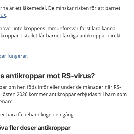
na är ett läkemedel. De minskar risken för att barnet
rus
.
över inte kroppens immunförsvar först lära känna
ikroppar. I stället får barnet färdiga antikroppar direkt
par fungerar
.
ds antikroppar mot RS-virus?
ppar om hen föds inför eller under de månader när RS-
 Hösten 2026 kommer antikroppar erbjudas till barn som
senare.
ver bara få behandlingen en gång.
va fler doser antikroppar